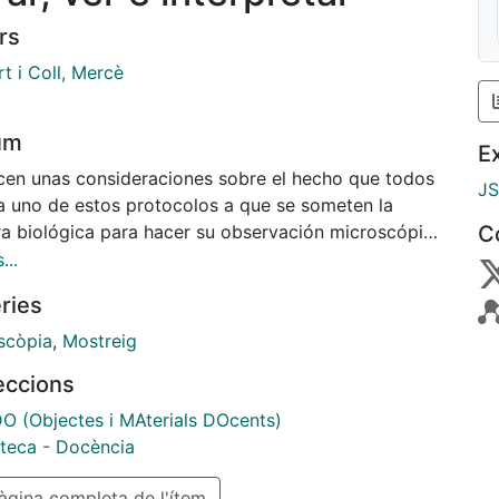
rs
t i Coll, Mercè
um
E
cen unas consideraciones sobre el hecho que todos
J
a uno de estos protocolos a que se someten la
ra biológica para hacer su observación microscópica
C
n crear estructuras o artefactos que distorsionan en
...
s casos la interpretación. Se hace especial atención
ries
problemas de la inclusión y de los montajes de las
raciones.
scòpia
,
Mostreig
leccions
 (Objectes i MAterials DOcents)
teca - Docència
gina completa de l'ítem