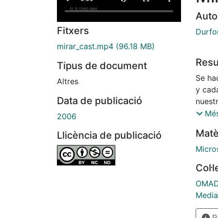
Auto
Fitxers
Durfor
mirar_cast.mp4
(96.18 MB)
Res
Tipus de document
Se ha
Altres
y cad
Data de publicació
nuest
puede
Més
2006
mucho
Matè
Llicència de publicació
a los 
prepa
Micro
Col·
OMADO
Media
Pà