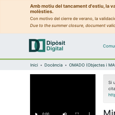
Amb motiu del tancament d'estiu, la v
molèsties.
Con motivo del cierre de verano, la valida
Due to the summer closure, document valid
Comuni
Inici
Docència
Si 
cit
htt
Mir