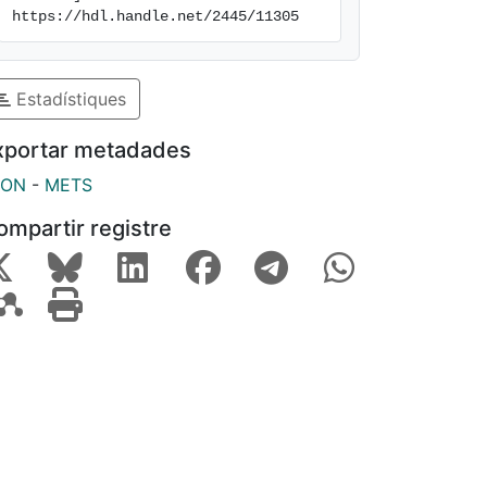
https://hdl.handle.net/2445/11305
Estadístiques
xportar metadades
SON
-
METS
ompartir registre