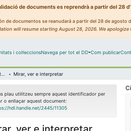
alidació de documents es reprendrà a partir del 28 d
ción de documentos se reanudará a partir del 28 de agosto 
ation will resume starting August 28, 2026. We apologize 
tats i col·leccions
Navega per tot el DD
Com publicar
Cont
OMADO (Objectes i MAterials DOcents)
Mirar, ver e interpretar
Ci
us plau utilitzeu sempre aquest identificador per
ar o enllaçar aquest document:
ps://hdl.handle.net/2445/11305
ar, ver e interpretar