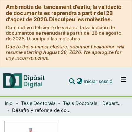
Amb motiu del tancament d'estiu, la validació
de documents es reprendrà a partir del 28
d'agost de 2026. Disculpeu les molèsties.
Con motivo del cierre de verano, la validación de
documentos se reanudará a partir del 28 de agosto
de 2026. Disculpad las molestias
Due to the summer closure, document validation will
resume starting August 28, 2026. We apologize for
any inconvenience.
(current)
Iniciar sessió
Comunitats i col·leccions
Inici
Tesis Doctorals
Tesis Doctorals - Departament - Sociologia i Anàlisi de les Organitzacions
Navega per tot el DD
Desafío y reforma de conocimiento en las profesiones de salud: Competencia relacional, comunicación y excelencia en el caso de Enfermería
Com publicar
Contacte