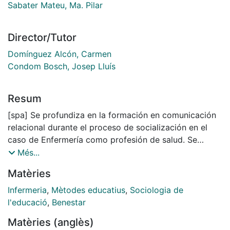
Sabater Mateu, Ma. Pilar
Director/Tutor
Domínguez Alcón, Carmen
Condom Bosch, Josep Lluís
Resum
[spa] Se profundiza en la formación en comunicación
relacional durante el proceso de socialización en el
caso de Enfermería como profesión de salud. Se
estudian con especial atención las situaciones críticas
Més...
y de gravedad para el paciente, su familia y allegados.
Matèries
El objetivo es analizar la formación en comunicación,
identificando los elementos que se consideran
Infermeria
,
Mètodes educatius
,
Sociologia de
esenciales en distintos niveles asistenciales y de
l'educació
,
Benestar
relación, los que se priorizan, así como su adecuación
Matèries (anglès)
para alcanzar la competencia comunicativa esperable