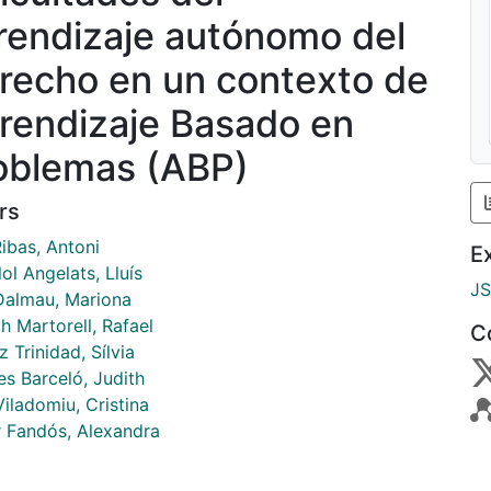
rendizaje autónomo del
recho en un contexto de
rendizaje Basado en
oblemas (ABP)
rs
ibas, Antoni
E
ol Angelats, Lluís
J
Dalmau, Mariona
h Martorell, Rafael
C
 Trinidad, Sílvia
es Barceló, Judith
iladomiu, Cristina
r Fandós, Alexandra