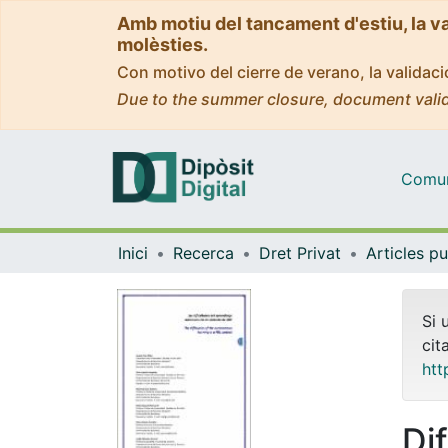
Amb motiu del tancament d'estiu, la v
molèsties.
Con motivo del cierre de verano, la valida
Due to the summer closure, document valid
Comuni
Inici
Recerca
Dret Privat
Si 
cit
htt
Di