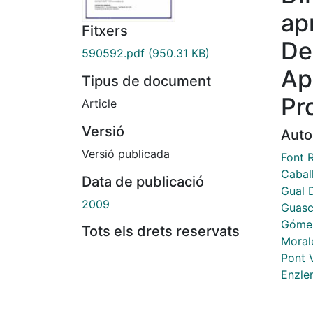
ap
Fitxers
De
590592.pdf
(950.31 KB)
Ap
Tipus de document
Pr
Article
Versió
Auto
Versió publicada
Font R
Caball
Data de publicació
Gual 
2009
Guasc
Gómez
Tots els drets reservats
Moral
Pont V
Enzle