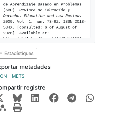
de Aprendizaje Basado en Problemas 
(ABP). 
Revista de Educación y 
Derecho. Education and Law Review
. 
2009. Vol. 1, num. 73-92. ISSN 2013-
584X. [consulted: 6 of August of 
2026]. Available at: 
https://hdl.handle.net/2445/110806
Estadístiques
xportar metadades
SON
-
METS
ompartir registre