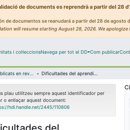
alidació de documents es reprendrà a partir del 28 d
ción de documentos se reanudará a partir del 28 de agosto 
ation will resume starting August 28, 2026. We apologize 
tats i col·leccions
Navega per tot el DD
Com publicar
Cont
Articles publicats en revistes (Dret Privat)
Dificultades del aprendizaje autónomo del Derecho en un contexto de Aprendizaje Basado en Problemas (ABP)
Ci
us plau utilitzeu sempre aquest identificador per
ar o enllaçar aquest document:
ps://hdl.handle.net/2445/110806
ficultades del