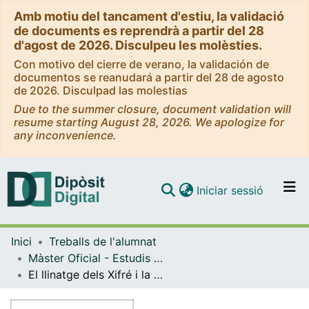
Amb motiu del tancament d'estiu, la validació
de documents es reprendrà a partir del 28
d'agost de 2026. Disculpeu les molèsties.
Con motivo del cierre de verano, la validación de
documentos se reanudará a partir del 28 de agosto
de 2026. Disculpad las molestias
Due to the summer closure, document validation will
resume starting August 28, 2026. We apologize for
any inconvenience.
(current)
Iniciar sessió
Comunitats i col·leccions
Inici
Treballs de l'alumnat
Navega per tot el DD
Màster Oficial - Estudis Avançats en Història de l'Art
Com publicar
El llinatge dels Xifré i la seva contribució social i cultural (1777 – 1920)
Contacte