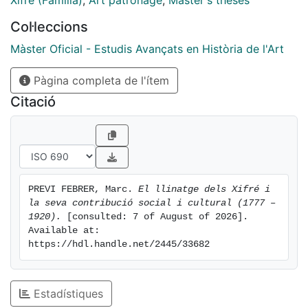
Xifré (Família)
,
Art patronage
,
Master's theses
i monarques, els Xifré es van moure entre
Col·leccions
Cuba, Estats Units, Anglaterra, França i Espanya,
impregnant-se de tota una sèrie de novetats i
Màster Oficial - Estudis Avançats en Història de l'Art
d’inquietuds, i conformant un diàleg de gran riquesa
Pàgina completa de l'ítem
entre les grans potències internacionals i casa
nostra.
Citació
PREVI FEBRER, Marc. 
El llinatge dels Xifré i 
la seva contribució social i cultural (1777 – 
1920).
 [consulted: 7 of August of 2026]. 
Available at: 
https://hdl.handle.net/2445/33682
Estadístiques