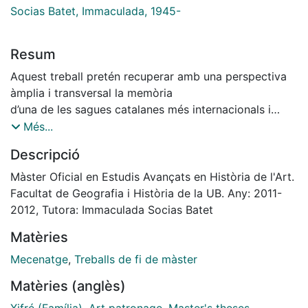
Socias Batet, Immaculada, 1945-
Resum
Aquest treball pretén recuperar amb una perspectiva
àmplia i transversal la memòria
d’una de les sagues catalanes més internacionals i
potents del segle XIX i principis del XX; els
Més...
Xifré. L’estudi d’aquesta nissaga familiar, representada
Descripció
per Josep Xifré i Casas (Arenys de Mar
1777- Barcelona, 1856), el seu fill, Josep Xifré Downing
Màster Oficial en Estudis Avançats en Història de l'Art.
(L’Havana 1822 – París, 1868) i el seu
Facultat de Geografia i Història de la UB. Any: 2011-
únic net, Josep Xifré Hamel (París, 1855 – 1920), ens
2012, Tutora: Immaculada Socias Batet
dóna a conèixer una frenètica activitat de
Matèries
mecenatge, així com també proporciona noves llums
sobre la renovació cultural, social i artística
Mecenatge
,
Treballs de fi de màster
que es donà al llarg del segle XIX, en la qual els Xifré
Matèries (anglès)
van jugar un paper protagonista. Amics de
banquers, artistes, científics, polítics, grans empresaris