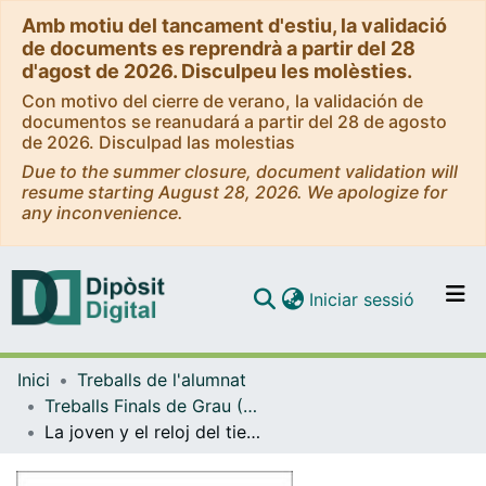
Amb motiu del tancament d'estiu, la validació
de documents es reprendrà a partir del 28
d'agost de 2026. Disculpeu les molèsties.
Con motivo del cierre de verano, la validación de
documentos se reanudará a partir del 28 de agosto
de 2026. Disculpad las molestias
Due to the summer closure, document validation will
resume starting August 28, 2026. We apologize for
any inconvenience.
(current)
Iniciar sessió
Comunitats i col·leccions
Inici
Treballs de l'alumnat
Navega per tot el DD
Treballs Finals de Grau (TFG) - Belles Arts
Com publicar
La joven y el reloj del tiempo. Creación de una historia ilustrada.
Contacte