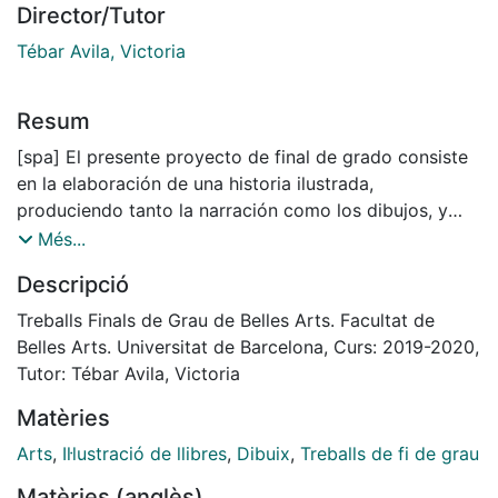
Director/Tutor
Tébar Avila, Victoria
Resum
[spa] El presente proyecto de final de grado consiste
en la elaboración de una historia ilustrada,
produciendo tanto la narración como los dibujos, y
posteriormente la maquetación para poder convertirlo
Més...
en un libro editado. Este libro ha sido resultado de
Descripció
experiencias, reflexiones y documentación acerca de
cómo vivimos el tiempo, tanto individualmente como
Treballs Finals de Grau de Belles Arts. Facultat de
el conjunto de la sociedad. Ha supuesto la creación de
Belles Arts. Universitat de Barcelona, Curs: 2019-2020,
mi primer libro ilustrado, y presenta una historia
Tutor: Tébar Avila, Victoria
acerca de una niña que tendrá que enfrentarse a una
Matèries
serie de retos, empezando por lograr que el tiempo
devuelva a la vida a las personas que dependen de su
Arts
,
Il·lustració de llibres
,
Dibuix
,
Treballs de fi de grau
funcionamiento, después de que el reloj que lo genera
Matèries (anglès)