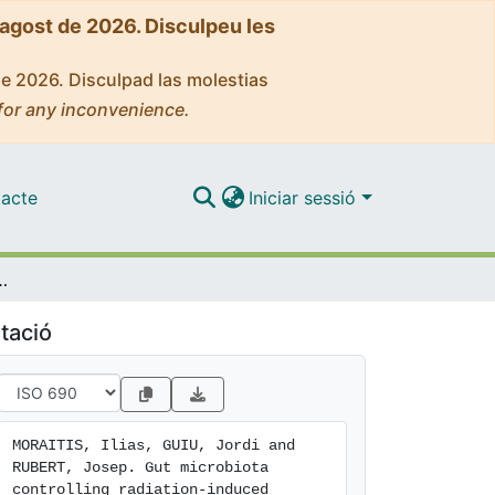
'agost de 2026. Disculpeu les
de 2026. Disculpad las molestias
for any inconvenience.
acte
Iniciar sessió
induced enteritis and intestinal regeneration
tació
MORAITIS, Ilias, GUIU, Jordi and 
RUBERT, Josep. Gut microbiota 
controlling radiation-induced 