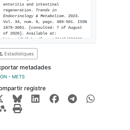
enteritis and intestinal 
regeneration. 
Trends in 
Endocrinology & Metabolism
. 2023. 
Vol. 34, num. 8, pags. 489-501. ISSN 
1879-3061. [consulted: 7 of August 
of 2026]. Available at: 
https://hdl.handle.net/2445/202603
Estadístiques
xportar metadades
SON
-
METS
ompartir registre