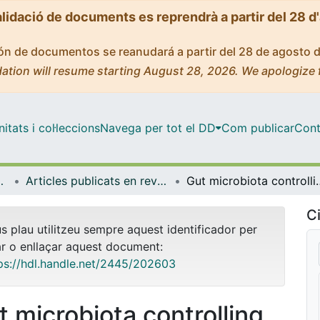
alidació de documents es reprendrà a partir del 28 d
ción de documentos se reanudará a partir del 28 de agosto 
ation will resume starting August 28, 2026. We apologize 
tats i col·leccions
Navega per tot el DD
Com publicar
Cont
de Bellvitge (IDIBELL)
Articles publicats en revistes (Institut d'lnvestigació Biomèdica de Bellvitge (IDIBELL))
Gut microbiota controlling radiation-
Ci
us plau utilitzeu sempre aquest identificador per
ar o enllaçar aquest document:
ps://hdl.handle.net/2445/202603
t microbiota controlling