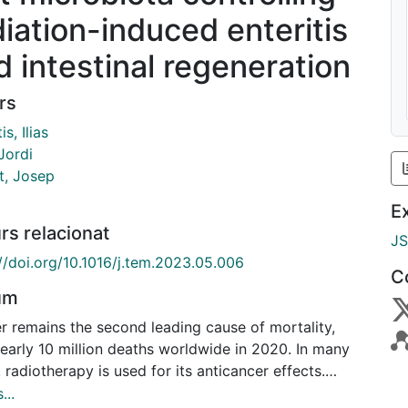
diation-induced enteritis
d intestinal regeneration
rs
is, Ilias
Jordi
t, Josep
E
rs relacionat
J
//doi.org/10.1016/j.tem.2023.05.006
C
um
r remains the second leading cause of mortality,
nearly 10 million deaths worldwide in 2020. In many
 radiotherapy is used for its anticancer effects.
r, radiation causes healthy tissue toxicity as a side
...