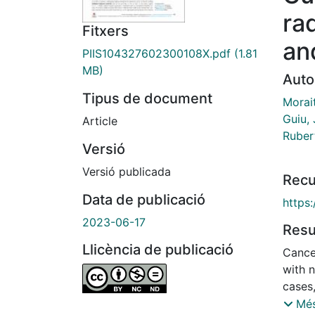
ra
Fitxers
an
PIIS104327602300108X.pdf
(1.81
MB)
Auto
Tipus de document
Morait
Guiu, 
Article
Ruber
Versió
Versió publicada
Recu
Data de publicació
https:
2023-06-17
Res
Llicència de publicació
Cance
with 
cases,
Howeve
Més