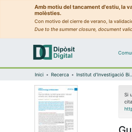
Amb motiu del tancament d'estiu, la v
molèsties.
Con motivo del cierre de verano, la valida
Due to the summer closure, document valid
Comuni
Inici
Recerca
Institut d'lnvestigació Biomèdica 
Si 
cit
htt
Gu