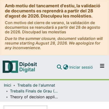
Amb motiu del tancament d'estiu, la validació
de documents es reprendrà a partir del 28
d'agost de 2026. Disculpeu les molèsties.
Con motivo del cierre de verano, la validación de
documentos se reanudará a partir del 28 de agosto
de 2026. Disculpad las molestias
Due to the summer closure, document validation will
resume starting August 28, 2026. We apologize for
any inconvenience.
(current)
Iniciar sessió
Comunitats i col·leccions
Inici
Treballs de l'alumnat
Navega per tot el DD
Treballs Finals de Grau (TFG) - Administració i Direcció d'Empreses
Com publicar
Theory of decision applied to sports management
Contacte