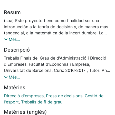
Resum
(spa) Este proyecto tiene como finalidad ser una
introducción a la teoría de decisión y, de manera más
tangencial, a la matemática de la incertidumbre. La
toma de decisiones no solamente está presente en
Més...
cualquier situación cotidiana, sino que también tiene
Descripció
una importancia capital en el ámbito empresarial. En
muchas ocasiones, estas decisiones tienen un alto
Treballs Finals del Grau de d'Administració i Direcció
componente de incertidumbre inherente a las
d'Empreses, Facultat d'Economia i Empresa,
consecuencias que puede conllevar cada una de las
Universitat de Barcelona, Curs: 2016-2017 , Tutor: Ana
posibles elecciones. La teoría de la decisión,
María Gil Lafuente
Més...
fundamentada en la matemática de la incertidumbre,
Matèries
permite gestionar y analizar estas situaciones
mediante algoritmos que pueden facilitar la elección
Direcció d'empreses
,
Presa de decisions
,
Gestió de
de la alternativa correcta. El trabajo se estructura en
l'esport
,
Treballs de fi de grau
seis capítulos. El primer capítulo es introductorio; se
Matèries (anglès)
definen los conceptos básicos y se destacan los