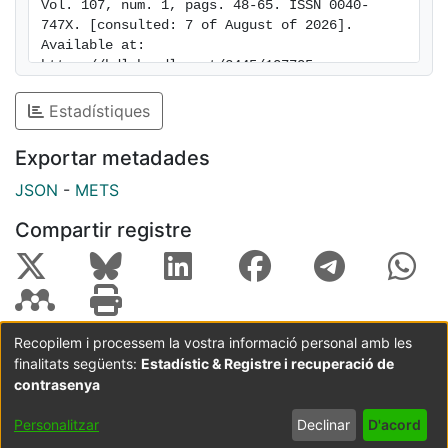
Vol. 107, num. 1, pags. 48-65. ISSN 0040-
747X. [consulted: 7 of August of 2026]. 
Available at: 
https://hdl.handle.net/2445/107705
Estadístiques
Exportar metadades
JSON
-
METS
Compartir registre
Recopilem i processem la vostra informació personal amb les
finalitats següents:
Estadístic & Registre i recuperació de
Coordinació:
CRAI UB
Avís legal
Metadades
subjectes a:
contrasenya
Configuració
Política de
Acord
Personalitzar
Declinar
D'acord
de cookies
privadesa
d'usuari
final