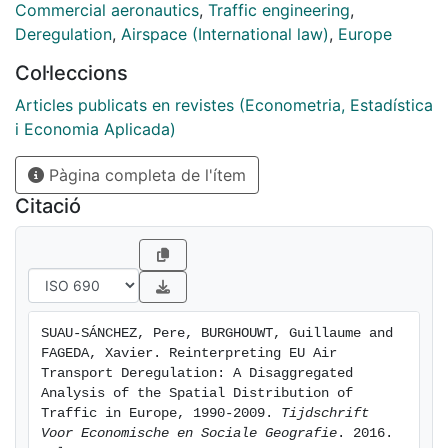
overall, seat capacity follows a spatial
Commercial aeronautics
,
Traffic engineering
,
deconcentration pattern. While intra-EU seat capacity
Deregulation
,
Airspace (International law)
,
Europe
became more spatially deconcentrated, extra-EU seat
Col·leccions
capacity concentrated. However, our results do not
support the general view that network carriers tend to
Articles publicats en revistes (Econometria, Estadística
increase concentration levels and low-cost carriers to
i Economia Aplicada)
decrease them, leading us to a reinterpretation of the
Pàgina completa de l'ítem
impacts of air transport deregulation. The results show
the increasing importance of foreign carriers and new
Citació
strategies such as hub-bypassing.
SUAU-SÁNCHEZ, Pere, BURGHOUWT, Guillaume and 
FAGEDA, Xavier. Reinterpreting EU Air 
Transport Deregulation: A Disaggregated 
Analysis of the Spatial Distribution of 
Traffic in Europe, 1990-2009. 
Tijdschrift 
Voor Economische en Sociale Geografie
. 2016. 