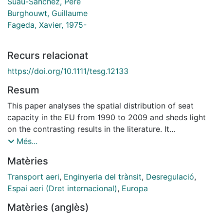
Suau-Sánchez, Pere
Burghouwt, Guillaume
Fageda, Xavier, 1975-
Recurs relacionat
https://doi.org/10.1111/tesg.12133
Resum
This paper analyses the spatial distribution of seat
capacity in the EU from 1990 to 2009 and sheds light
on the contrasting results in the literature. It
contributes to the debate on the deregulation and
Més...
whether the rise of hub-and-spoke networks and the
Matèries
success of low-cost carriers lead to concentration or
deconcentration. We use the Gini index and its
Transport aeri
,
Enginyeria del trànsit
,
Desregulació
,
decomposition to evaluate the contribution of airport
Espai aeri (Dret internacional)
,
Europa
subgroups and airline networks to the overall
Matèries (anglès)
concentration of seat capacity. We conclude that,