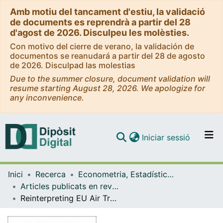
Amb motiu del tancament d'estiu, la validació
de documents es reprendrà a partir del 28
d'agost de 2026. Disculpeu les molèsties.
Con motivo del cierre de verano, la validación de
documentos se reanudará a partir del 28 de agosto
de 2026. Disculpad las molestias
Due to the summer closure, document validation will
resume starting August 28, 2026. We apologize for
any inconvenience.
(current)
Iniciar sessió
Comunitats i col·leccions
Inici
Recerca
Econometria, Estadística i Economia Aplicada
Navega per tot el DD
Articles publicats en revistes (Econometria, Estadística i Economia Aplicada)
Com publicar
Reinterpreting EU Air Transport Deregulation: A Disaggregated Analysis of the Spatial Distribution of Traffic in Europe, 1990-2009
Contacte