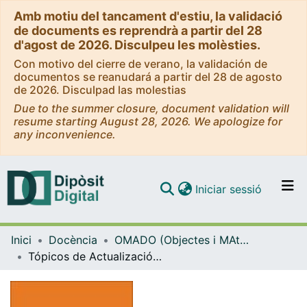
Amb motiu del tancament d'estiu, la validació
de documents es reprendrà a partir del 28
d'agost de 2026. Disculpeu les molèsties.
Con motivo del cierre de verano, la validación de
documentos se reanudará a partir del 28 de agosto
de 2026. Disculpad las molestias
Due to the summer closure, document validation will
resume starting August 28, 2026. We apologize for
any inconvenience.
(current)
Iniciar sessió
Comunitats i col·leccions
Inici
Docència
OMADO (Objectes i MAterials DOcents)
Navega per tot el DD
Tópicos de Actualización en Neurobiologia III: Excitotoxicidad y Cognición en Enfermedades Neurogenerativas: Aspectos Básicos, Clínicos y Sociales, Memorias Electrónicas
Com publicar
Contacte