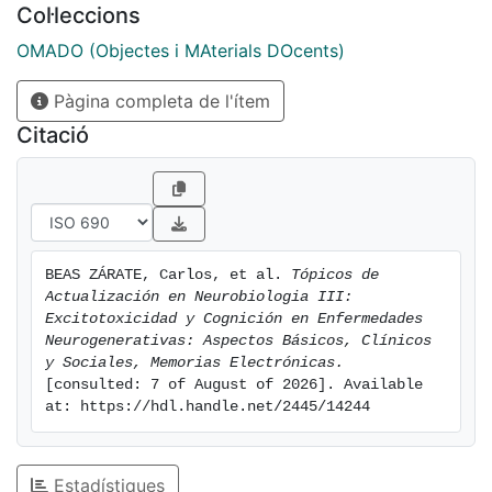
Col·leccions
económicas resultado de la incidencia y prevalencia
de estros procesos. Lo anterior sólo ha sido posible a
OMADO (Objectes i MAterials DOcents)
través de la cooperación desinteresada de grupos
Pàgina completa de l'ítem
multidisciplinarios de especialistas, pertenecientes a
siete países de Iberoamérica y miembros del GENIAR,
Citació
a quienes extendemos nuestro reconocimiento y
agradecimiento profundo. Así, pues esperamos que
esta obra cumpla con las expectativas del lector.
BEAS ZÁRATE, Carlos, et al. 
Tópicos de 
Actualización en Neurobiologia III: 
Excitotoxicidad y Cognición en Enfermedades 
Neurogenerativas: Aspectos Básicos, Clínicos 
y Sociales, Memorias Electrónicas.
[consulted: 7 of August of 2026]. Available 
at: https://hdl.handle.net/2445/14244
Estadístiques