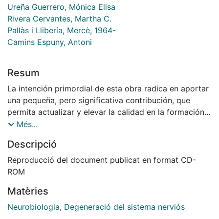
Ureña Guerrero, Mónica Elisa
Rivera Cervantes, Martha C.
Pallàs i Llibería, Mercè, 1964-
Camins Espuny, Antoni
Resum
La intención primordial de esta obra radica en aportar
una pequeña, pero significativa contribución, que
permita actualizar y elevar la calidad en la formación
académica de estudiantes de licenciatura, posgrado y
Més...
profesionales interesados en diversos tópicos de la
Descripció
biología de los procesos neurodegenerativos,
relacionados fundamentalmente con condiciones
Reproducció del document publicat en format CD-
neuropatológicas como la epilepsia y el accidente
ROM
cerebral vascular, así como con algunas enfermedades
Matèries
neurodegenerativas como el Parkinson, el Alzheimer y
el Huntington, entre otras. En esta obra, también se
Neurobiologia
,
Degeneració del sistema nerviós
incluyen algunas de las implicaciones sociales y