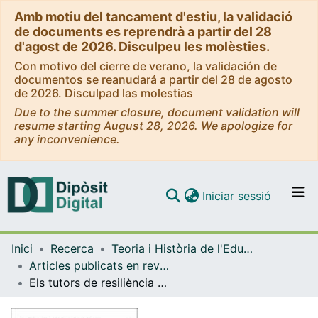
Amb motiu del tancament d'estiu, la validació
de documents es reprendrà a partir del 28
d'agost de 2026. Disculpeu les molèsties.
Con motivo del cierre de verano, la validación de
documentos se reanudará a partir del 28 de agosto
de 2026. Disculpad las molestias
Due to the summer closure, document validation will
resume starting August 28, 2026. We apologize for
any inconvenience.
(current)
Iniciar sessió
Comunitats i col·leccions
Inici
Recerca
Teoria i Història de l'Educació
Navega per tot el DD
Articles publicats en revistes (Teoria i Història de l'Educació)
Com publicar
Els tutors de resiliència en l'educació social
Contacte