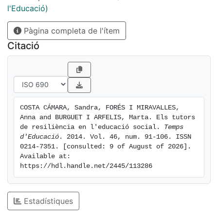
com els tutors resilients també han de facilitar i
l'Educació)
treballar des de diferents contextos resilients.
Pàgina completa de l'ítem
Citació
COSTA CÁMARA, Sandra, FORÉS I MIRAVALLES, 
Anna and BURGUET I ARFELIS, Marta. Els tutors 
de resiliència en l'educació social. 
Temps 
d'Educació
. 2014. Vol. 46, num. 91-106. ISSN 
0214-7351. [consulted: 9 of August of 2026]. 
Available at: 
https://hdl.handle.net/2445/113286
Estadístiques