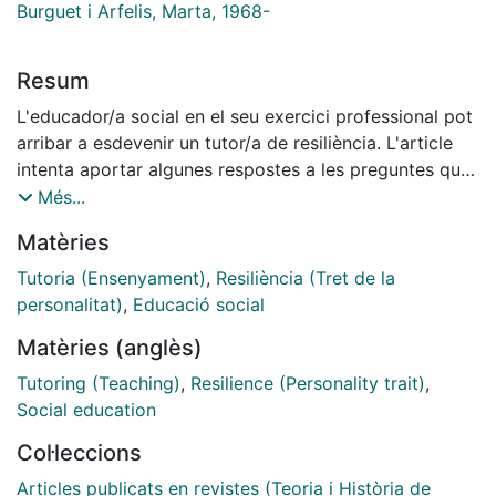
Burguet i Arfelis, Marta, 1968-
Resum
L'educador/a social en el seu exercici professional pot
arribar a esdevenir un tutor/a de resiliència. L'article
intenta aportar algunes respostes a les preguntes que
sovint es plantegen respecte els tutors de resiliència
Més...
en l'àmbit social. Es poden identificar elements
Matèries
imprescindibles per a esdevenir un tutor/a de
resiliència? Quins són? Sabem que en diverses
Tutoria (Ensenyament)
,
Resiliència (Tret de la
pràctiques educatives, l'edu¬cador/a esdevé aquest
personalitat)
,
Educació social
tutor/a, en contextos plurals i entorns diversos. Per
Matèries (anglès)
això presentem algunes propostes resilients que fan
els professionals de l'educació social. Entenem la
Tutoring (Teaching)
,
Resilience (Personality trait)
,
relació educativa des de la creença de la possibilitat
Social education
de canvi i l'exigència i responsabilització de l'acció de
Col·leccions
l'educand, per poder entendre com és i des d'on
treballa un tutor/a de resiliència. Finalment, veurem
Articles publicats en revistes (Teoria i Història de