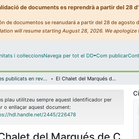
alidació de documents es reprendrà a partir del 28 d
ción de documentos se reanudará a partir del 28 de agosto 
ation will resume starting August 28, 2026. We apologize 
tats i col·leccions
Navega per tot el DD
Com publicar
Cont
Articles publicats en revistes (Història de l'Art)
El Chalet del Marqués de Campo en la Exposición Universal de Barcelona de 1888: aspectos sobre coleccionismo y ostentación nobiliaria a finales del siglo XIX
Ci
us plau utilitzeu sempre aquest identificador per
ar o enllaçar aquest document:
ps://hdl.handle.net/2445/226478
 Chalet del Marqués de C