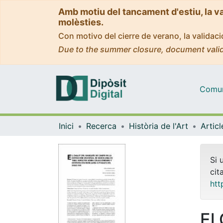
Amb motiu del tancament d'estiu, la v
molèsties.
Con motivo del cierre de verano, la valida
Due to the summer closure, document valid
Comuni
Inici
Recerca
Història de l'Art
Si 
cit
htt
El