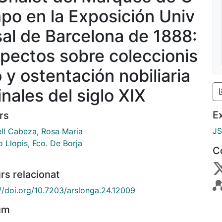
po en la Exposición Univ
sal de Barcelona de 1888:
pectos sobre coleccionis
 y ostentación nobiliaria
inales del siglo XIX
E
rs
J
ell Cabeza, Rosa Maria
 Llopis, Fco. De Borja
C
rs relacionat
://doi.org/10.7203/arslonga.24.12009
um