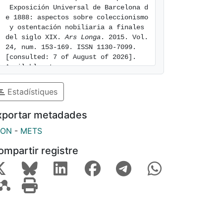
 Exposición Universal de Barcelona d
e 1888: aspectos sobre coleccionismo
 y ostentación nobiliaria a finales 
del siglo XIX. 
Ars Longa
. 2015. Vol. 
24, num. 153-169. ISSN 1130-7099. 
[consulted: 7 of August of 2026]. 
Available at: 
https://hdl.handle.net/2445/226478
Estadístiques
xportar metadades
SON
-
METS
ompartir registre