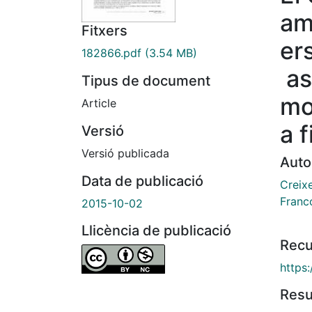
am
Fitxers
er
182866.pdf
(3.54 MB)
as
Tipus de document
mo
Article
a f
Versió
Versió publicada
Auto
Data de publicació
Creix
Franco
2015-10-02
Llicència de publicació
Recu
https
Res