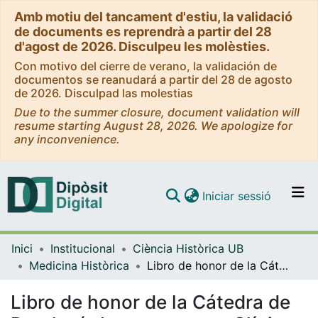
Amb motiu del tancament d'estiu, la validació
de documents es reprendrà a partir del 28
d'agost de 2026. Disculpeu les molèsties.
Con motivo del cierre de verano, la validación de
documentos se reanudará a partir del 28 de agosto
de 2026. Disculpad las molestias
Due to the summer closure, document validation will
resume starting August 28, 2026. We apologize for
any inconvenience.
(current)
Iniciar sessió
Comunitats i col·leccions
Inici
Institucional
Ciència Històrica UB
Navega per tot el DD
Medicina Històrica
Libro de honor de la Cátedra de Patología Interna con su Clínica de la Universidad de Barcelona
Com publicar
Libro de honor de la Cátedra de
Contacte