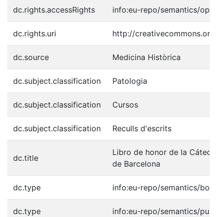
dc.rights.accessRights
info:eu-repo/semantics/ope
dc.rights.uri
http://creativecommons.org
dc.source
Medicina Històrica
dc.subject.classification
Patologia
dc.subject.classification
Cursos
dc.subject.classification
Reculls d'escrits
Libro de honor de la Cátedra
dc.title
de Barcelona
dc.type
info:eu-repo/semantics/boo
dc.type
info:eu-repo/semantics/publ