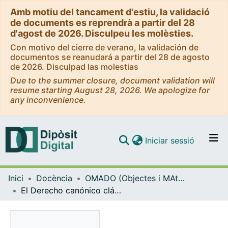
Amb motiu del tancament d'estiu, la validació
de documents es reprendrà a partir del 28
d'agost de 2026. Disculpeu les molèsties.
Con motivo del cierre de verano, la validación de
documentos se reanudará a partir del 28 de agosto
de 2026. Disculpad las molestias
Due to the summer closure, document validation will
resume starting August 28, 2026. We apologize for
any inconvenience.
(current)
Iniciar sessió
Comunitats i col·leccions
Inici
Docència
OMADO (Objectes i MAterials DOcents)
Navega per tot el DD
El Derecho canónico clásico
Com publicar
Contacte