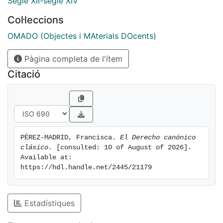
Segle XII-segle XIV
Col·leccions
OMADO (Objectes i MAterials DOcents)
Pàgina completa de l'ítem
Citació
PÉREZ-MADRID, Francisca. 
El Derecho canónico 
clásico.
 [consulted: 10 of August of 2026]. 
Available at: 
https://hdl.handle.net/2445/21179
Estadístiques