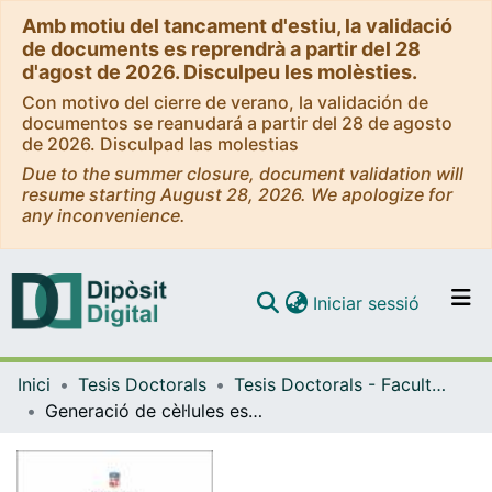
Amb motiu del tancament d'estiu, la validació
de documents es reprendrà a partir del 28
d'agost de 2026. Disculpeu les molèsties.
Con motivo del cierre de verano, la validación de
documentos se reanudará a partir del 28 de agosto
de 2026. Disculpad las molestias
Due to the summer closure, document validation will
resume starting August 28, 2026. We apologize for
any inconvenience.
(current)
Iniciar sessió
Comunitats i col·leccions
Inici
Tesis Doctorals
Tesis Doctorals - Facultat - Medicina i Ciències de la Salut
Navega per tot el DD
Generació de cèl·lules estrellades derivades de iPSCs i la seva utilització com a model per l'estudi de la fibrosi hepàtica
Com publicar
Contacte