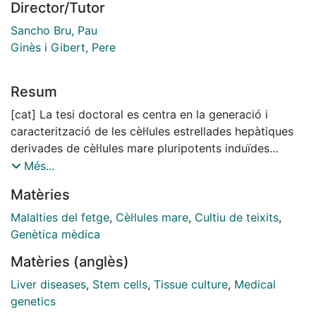
Director/Tutor
Sancho Bru, Pau
Ginès i Gibert, Pere
Resum
[cat] La tesi doctoral es centra en la generació i
caracterització de les cèl·lules estrellades hepàtiques
derivades de cèl·lules mare pluripotents induïdes
(iPSCs), anomenades com iPSC-HSCs, pel modelatge
Més...
in vitro de les malalties hepàtiques i cribratge de
Matèries
fàrmacs anti-fibrogènics. Les iPSC- HSCs són similars
a les HSCs primàries a nivell fenotípic, funcional i
Malalties del fetge
,
Cèl·lules mare
,
Cultiu de teixits
,
transcriptòmic, i es poden expandir, criopreservar i co-
Genètica mèdica
cultivar amb altres tipus cel·lulars hepàtics demostrant
Matèries (anglès)
el seu potencial com a nova font de HSCs per realitzar
assaigs in vitro. A més, en aquesta tesi doctoral es va
Liver diseases
,
Stem cells
,
Tissue culture
,
Medical
determinar que el protocol de diferenciació de les
genetics