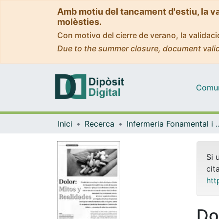
Amb motiu del tancament d'estiu, la v
molèsties.
Con motivo del cierre de verano, la valida
Due to the summer closure, document valid
Comuni
Inici
Recerca
Infermeria Fonam
Si 
cit
htt
Do