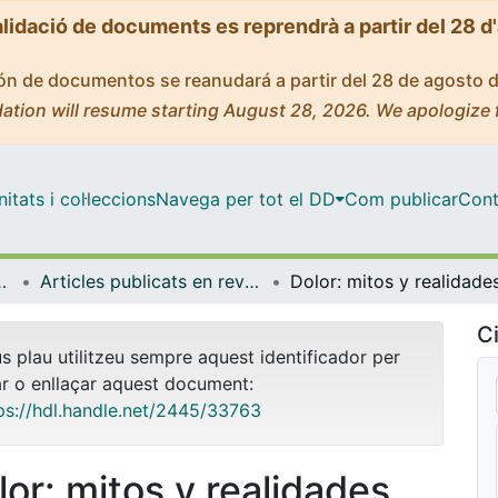
alidació de documents es reprendrà a partir del 28 d
ción de documentos se reanudará a partir del 28 de agosto 
ation will resume starting August 28, 2026. We apologize 
tats i col·leccions
Navega per tot el DD
Com publicar
Cont
ental i Clínica
Articles publicats en revistes (Infermeria Fonamental i Clínica)
Dolor: mitos y realidade
Ci
us plau utilitzeu sempre aquest identificador per
ar o enllaçar aquest document:
ps://hdl.handle.net/2445/33763
lor: mitos y realidades