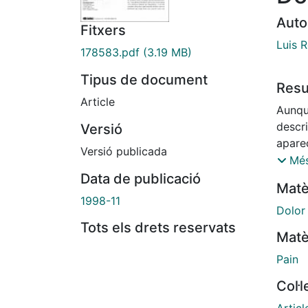
Auto
Fitxers
Luis 
178583.pdf
(3.19 MB)
Tipus de document
Res
Article
Aunqu
descr
Versió
apare
Versió publicada
afect
Més
del cu
Data de publicació
Matè
el do
1998-11
esas d
Dolor
esfuer
Tots els drets reservats
Matè
varia
fenóm
Pain
Col·