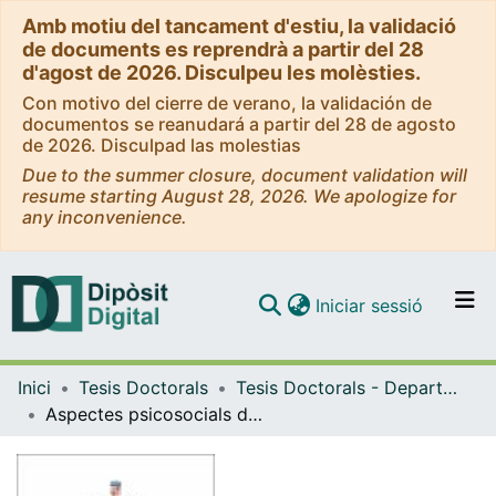
Amb motiu del tancament d'estiu, la validació
de documents es reprendrà a partir del 28
d'agost de 2026. Disculpeu les molèsties.
Con motivo del cierre de verano, la validación de
documentos se reanudará a partir del 28 de agosto
de 2026. Disculpad las molestias
Due to the summer closure, document validation will
resume starting August 28, 2026. We apologize for
any inconvenience.
(current)
Iniciar sessió
Comunitats i col·leccions
Inici
Tesis Doctorals
Tesis Doctorals - Departament - Treball Social i Serveis Socials
Navega per tot el DD
Aspectes psicosocials de la migració: processos psicològics i espais d'atenció. Imaginari, dol i estrès en el món migratori. L'acció del treball social vers el col·lectiu d'immigrants: de l'exclusió a la inserció?
Com publicar
Contacte