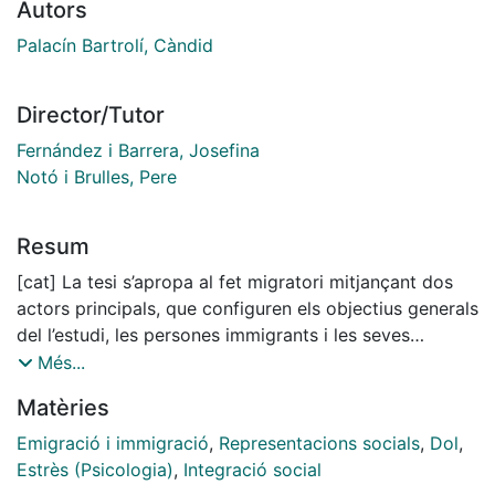
Autors
Palacín Bartrolí, Càndid
Director/Tutor
Fernández i Barrera, Josefina
Notó i Brulles, Pere
Resum
[cat] La tesi s’apropa al fet migratori mitjançant dos
actors principals, que configuren els objectius generals
del l’estudi, les persones immigrants i les seves
trajectòries i els treballadors socials que sovint els
Més...
atenen. Les referències teòriques deriven de
Matèries
disciplines diverses, com la psicoanàlisi, en concret les
nocions d’imaginari i de dol; l’estrès, concepte extern
Emigració i immigració
,
Representacions socials
,
Dol
,
al cos teòric esmentat i referit a les modificacions
Estrès (Psicologia)
,
Integració social
físiques i psíquiques d’un organisme sotmès a