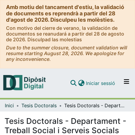
Amb motiu del tancament d'estiu, la validació
de documents es reprendrà a partir del 28
d'agost de 2026. Disculpeu les molèsties.
Con motivo del cierre de verano, la validación de
documentos se reanudará a partir del 28 de agosto
de 2026. Disculpad las molestias
Due to the summer closure, document validation will
resume starting August 28, 2026. We apologize for
any inconvenience.
(current)
Iniciar sessió
Comunitats i col·leccions
Inici
Tesis Doctorals
Tesis Doctorals - Departament - Treball Social i Serveis Socials
Navega per tot el DD
Com publicar
Tesis Doctorals - Departament -
Treball Social i Serveis Socials
Contacte