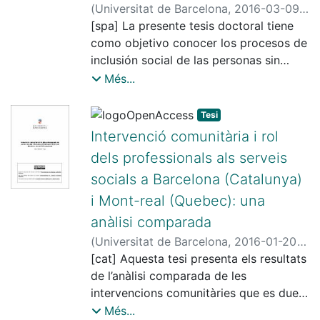
(
Universitat de Barcelona
,
2016-03-09
)
Matulic Domandzic, Maria Virginia
[spa] La presente tesis doctoral tiene
;
Vicente Zueras, Irene de
como objetivo conocer los procesos de
;
Caïs, Jordi
;
Universitat de Barcelona. Departament
inclusión social de las personas sin
de Treball Social i Serveis Socials
hogar vinculadas a siete entidades
Més...
sociales de la Xarxa d’atenció a
Persones Sense Llar (XAPSLL) de la
Tesi
ciudad de Barcelona. Estas entidades
Intervenció comunitària i rol
son: Arrels Fundació, al centre
dels professionals als serveis
d’acolliment residencial Can Planas, a la
socials a Barcelona (Catalunya)
Fundacio Mambré, al centre Llar de Pau,
a Sant Joan de Déu Serveis Socials, a la
i Mont-real (Quebec): una
Obra Social Santa Lluïsa de Marillac y a
anàlisi comparada
PROGESS. Para alcanzar dicho objetivo
(
Universitat de Barcelona
,
2016-01-20
)
se ha aplicado una metodología
Ballester Frago, Marta
[cat] Aquesta tesi presenta els resultats
;
Llobet Estany,
cualitativa, en la que se han realizado
Marta
de l’anàlisi comparada de les
;
Universitat de Barcelona.
doce relatos de vida a hombres y
Departament de Treball Social i Serveis
intervencions comunitàries que es duen
mujeres vinculados a dichas entidades y
Socials
a terme en dos centres de serveis
Més...
27 entrevistas en profundidad a