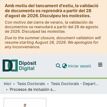
Amb motiu del tancament d'estiu, la validació
de documents es reprendrà a partir del 28
d'agost de 2026. Disculpeu les molèsties.
Con motivo del cierre de verano, la validación de
documentos se reanudará a partir del 28 de agosto
de 2026. Disculpad las molestias
Due to the summer closure, document validation will
resume starting August 28, 2026. We apologize for
any inconvenience.
(current)
Iniciar sessió
Comunitats i col·leccions
Inici
Tesis Doctorals
Tesis Doctorals - Departament - Treball Social i Serveis Socials
Navega per tot el DD
Procesos de inclusión social de las personas sin hogar en la ciudad de Barcelona: relatos de vida y acompañamiento social
Com publicar
Contacte