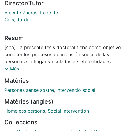
Director/Tutor
Vicente Zueras, Irene de
Caïs, Jordi
Resum
[spa] La presente tesis doctoral tiene como objetivo
conocer los procesos de inclusión social de las
personas sin hogar vinculadas a siete entidades
sociales de la Xarxa d’atenció a Persones Sense Llar
Més...
(XAPSLL) de la ciudad de Barcelona. Estas entidades
Matèries
son: Arrels Fundació, al centre d’acolliment residencial
Can Planas, a la Fundacio Mambré, al centre Llar de
Persones sense sostre
,
Intervenció social
Pau, a Sant Joan de Déu Serveis Socials, a la Obra
Matèries (anglès)
Social Santa Lluïsa de Marillac y a PROGESS. Para
alcanzar dicho objetivo se ha aplicado una
Homeless persons
,
Social intervention
metodología cualitativa, en la que se han realizado
Col·leccions
doce relatos de vida a hombres y mujeres vinculados