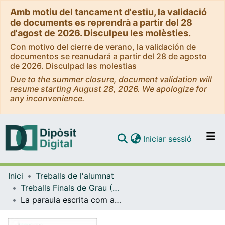
Amb motiu del tancament d'estiu, la validació
de documents es reprendrà a partir del 28
d'agost de 2026. Disculpeu les molèsties.
Con motivo del cierre de verano, la validación de
documentos se reanudará a partir del 28 de agosto
de 2026. Disculpad las molestias
Due to the summer closure, document validation will
resume starting August 28, 2026. We apologize for
any inconvenience.
(current)
Iniciar sessió
Comunitats i col·leccions
Inici
Treballs de l'alumnat
Navega per tot el DD
Treballs Finals de Grau (TFG) - Filologia Catalana
Com publicar
La paraula escrita com a instrument de govern: el multilingüisme en l’administració central de la Corona d’Aragó al segle XIV
Contacte