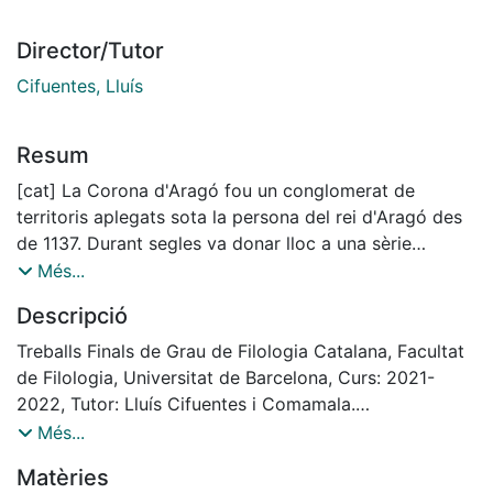
Director/Tutor
Cifuentes, Lluís
Resum
[cat] La Corona d'Aragó fou un conglomerat de
territoris aplegats sota la persona del rei d'Aragó des
de 1137. Durant segles va donar lloc a una sèrie
d'institucions que regularen el comerç, l'administració i
Més...
la política de diferents estats banyats pel mar
Descripció
Mediterrani. Erigit com a potència marítima, es va
estendre des de la península Ibèrica fins a Grècia, fent
Treballs Finals de Grau de Filologia Catalana, Facultat
conviure llengües diferents. Aquesta diversitat cultural
de Filologia, Universitat de Barcelona, Curs: 2021-
va ser un repte i alhora una oportunitat per a
2022, Tutor: Lluís Cifuentes i Comamala.
desenvolupar un estat multilingüe alhora que els estats
III Premi IRCVM al millor TFG 2022 (Institut de Recerca
Més...
feudals occidentals promocionaven identitats més
en Cultures Medievals, Universitat de Barcelona)
Matèries
homogènies. Aquest estudi presenta una síntesi del