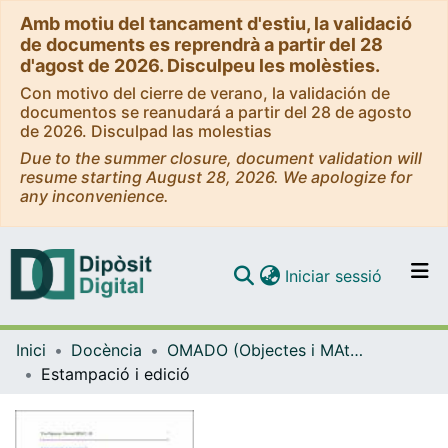
Amb motiu del tancament d'estiu, la validació
de documents es reprendrà a partir del 28
d'agost de 2026. Disculpeu les molèsties.
Con motivo del cierre de verano, la validación de
documentos se reanudará a partir del 28 de agosto
de 2026. Disculpad las molestias
Due to the summer closure, document validation will
resume starting August 28, 2026. We apologize for
any inconvenience.
(current)
Iniciar sessió
Comunitats i col·leccions
Inici
Docència
OMADO (Objectes i MAterials DOcents)
Navega per tot el DD
Estampació i edició
Com publicar
Contacte