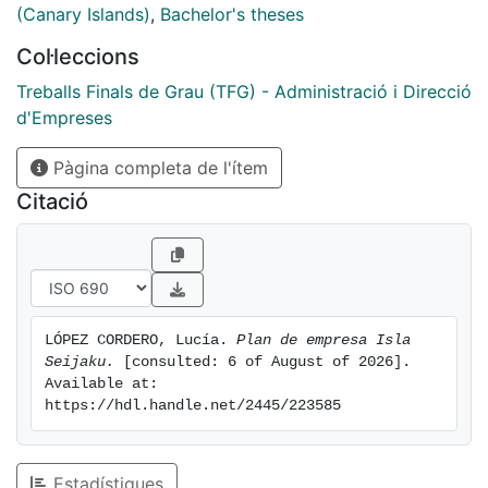
alojamientos turísticos, la competencia y las
(Canary Islands)
,
Bachelor's theses
estrategias de marketing que se emplearán. El plan
Col·leccions
operacional, jurídico y financiero serán los principales
puntos donde veremos la viabilidad. Planteándonos un
Treballs Finals de Grau (TFG) - Administració i Direcció
horizonte temporal de 3 años.
d'Empreses
Pàgina completa de l'ítem
Citació
LÓPEZ CORDERO, Lucía. 
Plan de empresa Isla 
Seijaku.
 [consulted: 6 of August of 2026]. 
Available at: 
https://hdl.handle.net/2445/223585
Estadístiques