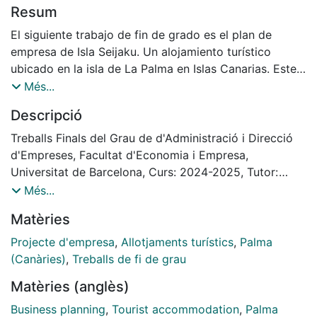
Resum
El siguiente trabajo de fin de grado es el plan de
empresa de Isla Seijaku. Un alojamiento turístico
ubicado en la isla de La Palma en Islas Canarias. Este
alojamiento está orientado principalmente para
Més...
parejas que buscan tranquilidad y conexión con la
Descripció
naturaleza.
La propuesta surge de la creciente demanda de un
Treballs Finals del Grau de d'Administració i Direcció
turismo emocional y de las experiencias únicas y nos
d'Empreses, Facultat d'Economia i Empresa,
planteamos como una alternativa a los hoteles
Universitat de Barcelona, Curs: 2024-2025, Tutor:
convencionales y las casas vacacionales. Mezclando
María del Carmen Gracia
Més...
lo mejor de cada uno para crear un alojamiento único.
Matèries
El alojamiento será gestionado íntegramente por una
persona y se desarrollará con una inversión inicial
Projecte d'empresa
,
Allotjaments turístics
,
Palma
reducida, puesto que se quiere crear un hotel en una
(Canàries)
,
Treballs de fi de grau
zona turística con la mínima inversión posible.
Matèries (anglès)
El objetivo principal del trabajo es evaluar la viabilidad
del proyecto mediante el análisis del mercado de los
Business planning
,
Tourist accommodation
,
Palma