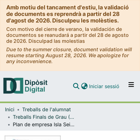
Amb motiu del tancament d'estiu, la validació
de documents es reprendrà a partir del 28
d'agost de 2026. Disculpeu les molèsties.
Con motivo del cierre de verano, la validación de
documentos se reanudará a partir del 28 de agosto
de 2026. Disculpad las molestias
Due to the summer closure, document validation will
resume starting August 28, 2026. We apologize for
any inconvenience.
(current)
Iniciar sessió
Comunitats i col·leccions
Inici
Treballs de l'alumnat
Navega per tot el DD
Treballs Finals de Grau (TFG) - Administració i Direcció d'Empreses
Com publicar
Plan de empresa Isla Seijaku
Contacte