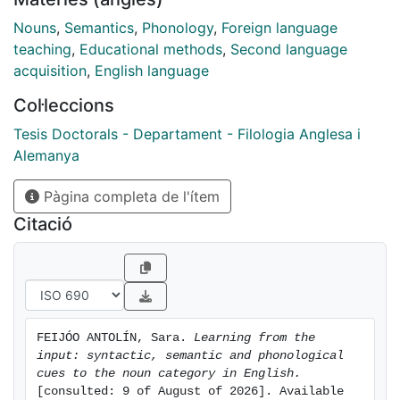
según esta visión, es el conocimiento lingüístico innato
lo que permite a los niños llegar a ser hablantes
Nouns
,
Semantics
,
Phonology
,
Foreign language
competentes de su propia lengua nativa. Este estudio
teaching
,
Educational methods
,
Second language
se plantea el objetivo de cuestionar esta visión y
acquisition
,
English language
muestra evidencia empírica con la que se puede inferir
Col·leccions
que los niños pueden adquirir conocimientos
gramaticales a partir de la experiencia y de la
Tesis Doctorals - Departament - Filologia Anglesa i
información que reciben del entorno.
Alemanya
Pàgina completa de l'ítem
Citació
FEIJÓO ANTOLÍN, Sara. 
Learning from the 
input: syntactic, semantic and phonological 
cues to the noun category in English.
[consulted: 9 of August of 2026]. Available 