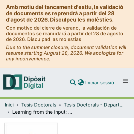
Amb motiu del tancament d'estiu, la validació
de documents es reprendrà a partir del 28
d'agost de 2026. Disculpeu les molèsties.
Con motivo del cierre de verano, la validación de
documentos se reanudará a partir del 28 de agosto
de 2026. Disculpad las molestias
Due to the summer closure, document validation will
resume starting August 28, 2026. We apologize for
any inconvenience.
(current)
Iniciar sessió
Comunitats i col·leccions
Inici
Tesis Doctorals
Tesis Doctorals - Departament - Filologia Anglesa i Alemanya
Navega per tot el DD
Learning from the input: syntactic, semantic and phonological cues to the noun category in English
Com publicar
Contacte