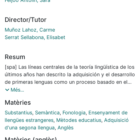
Director/Tutor
Muñoz Lahoz, Carme
Serrat Sellabona, Elisabet
Resum
[spa] Las líneas centrales de la teoría lingüística de los
últimos años han descrito la adquisición y el desarrollo
de primeras lenguas como un proceso basado en el
conocimiento innato de las propiedades gramaticales
Més...
de la lengua por parte de los niños aprendices. Tales
Matèries
descripciones del desarrollo sintáctico asumen que el
entorno lingüístico al que los niños están expuestos es
Substantius
,
Semàntica
,
Fonologia
,
Ensenyament de
demasiado limitado como para dar lugar al
llengües estrangeres
,
Mètodes educatius
,
Adquisició
aprendizaje de una lengua (es decir, el llamado
d'una segona llengua
,
Anglès
argumento de la pobreza del estímulo). Así pues,
Matèries (anglès)