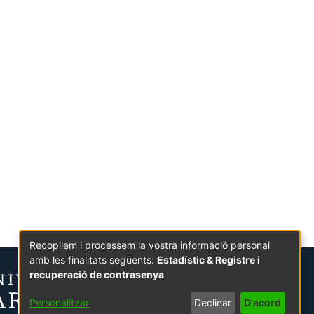
Recopilem i processem la vostra informació personal
amb les finalitats següents:
Estadístic & Registre i
recuperació de contrasenya
Personalitzar
Declinar
D'acord