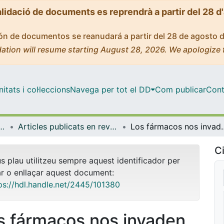
alidació de documents es reprendrà a partir del 28 d
ción de documentos se reanudará a partir del 28 de agosto 
ation will resume starting August 28, 2026. We apologize 
tats i col·leccions
Navega per tot el DD
Com publicar
Cont
t Pública, Salut Mental i Maternoinfantil
Articles publicats en revistes (Infermeria de Salut Pública, Salut mental i Maternoinfantil)
Los fármacos nos invaden. Un estud
Ci
us plau utilitzeu sempre aquest identificador per
ar o enllaçar aquest document:
ps://hdl.handle.net/2445/101380
s fármacos nos invaden.