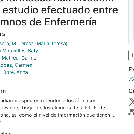
 estudio efectuado entre
umnos de Enfermería
rs
Isern, M. Teresa (Maria Teresa)
i Miravitlles, Katy
 Matheu, Carme
López, Carmen
E
 i Boté, Anna
J
um
C
tudiaron aspectos referidos a los fármacos
tes en el hogar de los alumnos de la E.U.E. de
ona, así como el nivel de información que tienen los
os calificados como 'crónicos' sobre los
...
amentos que emplean. Para averiguarlo se ha