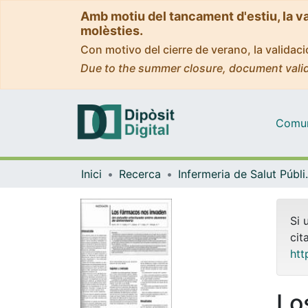
Amb motiu del tancament d'estiu, la v
molèsties.
Con motivo del cierre de verano, la valida
Due to the summer closure, document valid
Comuni
Inici
Recerca
Infermeria de Salu
Si 
cit
htt
Lo