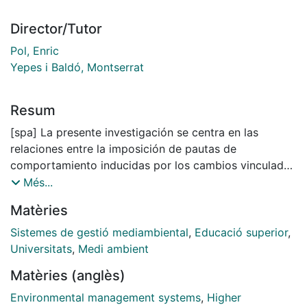
Director/Tutor
Pol, Enric
Yepes i Baldó, Montserrat
Resum
[spa] La presente investigación se centra en las
relaciones entre la imposición de pautas de
comportamiento inducidas por los cambios vinculados
a la implantación de un SGA y su efecto en el
Més...
comportamiento organizacional y ambiental de los
Matèries
trabajadores. El análisis se realizó través de la
comparación entre trabajadores docentes y no
Sistemes de gestió mediambiental
,
Educació superior
,
docentes de universidades mexicanas certificadas en
Universitats
,
Medi ambient
ISO 14001 y otras sin certificación ambiental. Se utilizó
Matèries (anglès)
una metodología mixta, a partir de entrevistas y tres
escalas: Auditoría del sistema Humano (ASH), Escala
Environmental management systems
,
Higher