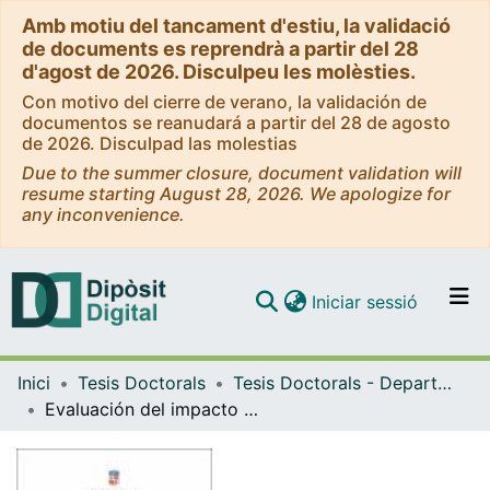
Amb motiu del tancament d'estiu, la validació
de documents es reprendrà a partir del 28
d'agost de 2026. Disculpeu les molèsties.
Con motivo del cierre de verano, la validación de
documentos se reanudará a partir del 28 de agosto
de 2026. Disculpad las molestias
Due to the summer closure, document validation will
resume starting August 28, 2026. We apologize for
any inconvenience.
(current)
Iniciar sessió
Comunitats i col·leccions
Inici
Tesis Doctorals
Tesis Doctorals - Departament - Psicologia Social i Psicologia Quantitativa
Navega per tot el DD
Evaluación del impacto de sistemas de gestión ambiental en instituciones de educación superior certificadas con ISO 14001
Com publicar
Contacte