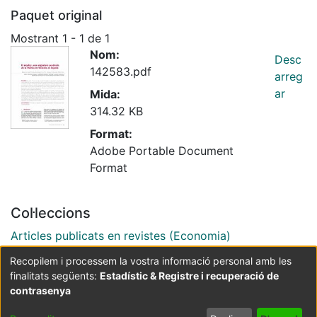
Paquet original
Mostrant
1 - 1 de 1
Nom:
Desc
142583.pdf
arreg
ar
Mida:
314.32 KB
Format:
Adobe Portable Document
Format
Col·leccions
Articles publicats en revistes (Economia)
Recopilem i processem la vostra informació personal amb les
finalitats següents:
Estadístic & Registre i recuperació de
Coordinació:
CRAI UB
Avís legal
Metadades
subjectes a:
contrasenya
Configuració
Política de
Acord