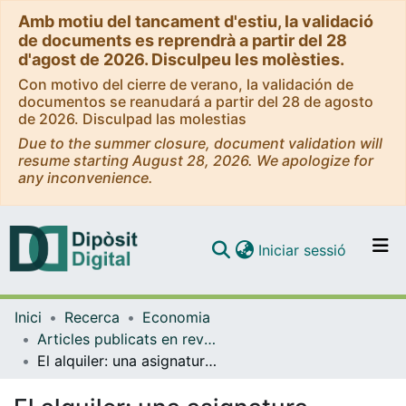
Amb motiu del tancament d'estiu, la validació
de documents es reprendrà a partir del 28
d'agost de 2026. Disculpeu les molèsties.
Con motivo del cierre de verano, la validación de
documentos se reanudará a partir del 28 de agosto
de 2026. Disculpad las molestias
Due to the summer closure, document validation will
resume starting August 28, 2026. We apologize for
any inconvenience.
(current)
Iniciar sessió
Comunitats i col·leccions
Inici
Recerca
Economia
Navega per tot el DD
Articles publicats en revistes (Economia)
Com publicar
El alquiler: una asignatura pendiente de la Política de Vivienda en España
Contacte