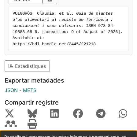
que
formen part de l’Associació Observatori de
PUIGGRÒS, Clàudia, et al. 
Guia de plantes 
l’Alimentació,
d'ús alimentari al recinte de Torribera : 
el Laboratori de Botànica de la Facultat de Farmàcia i
coneixement i usos culinaris.
 ISBN 978-84-
Ciències de l'Alimentació (Universitat de Barcelona),
19888-68-6. [consulted: 9 of August of 2026]. 
Available at: 
l’Institut d’Estudis Catalans,
https://hdl.handle.net/2445/221218
el Col·lectiu Eixarcolanti l’Associació Cuchara.
Estadístiques
Exportar metadades
JSON
-
METS
Compartir registre
Recopilem i processem la vostra informació personal amb les