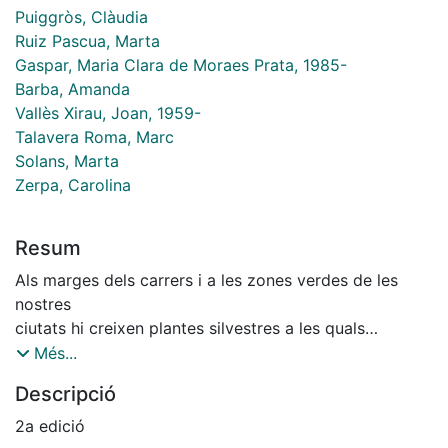
Puiggròs, Clàudia
Ruiz Pascua, Marta
Gaspar, Maria Clara de Moraes Prata, 1985-
Barba, Amanda
Vallès Xirau, Joan, 1959-
Talavera Roma, Marc
Solans, Marta
Zerpa, Carolina
Resum
Als marges dels carrers i a les zones verdes de les
nostres
ciutats hi creixen plantes silvestres a les quals
històricament s’ha donat un ús alimentari, medicinal o
Més...
d'algun altre tipus. Aquestes plantes estan caient en
Descripció
l’oblit
i, sobretot, en desús, però tenen un valor nutritiu,
2a edició
gastronòmic, medicinal, artesanal i cultural, que volem