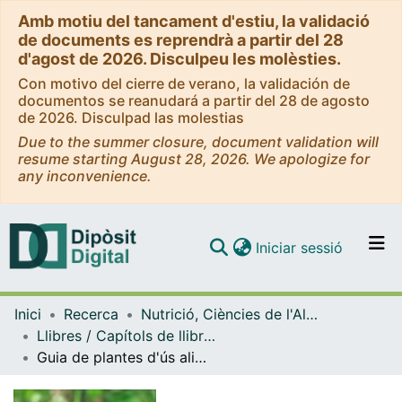
Amb motiu del tancament d'estiu, la validació
de documents es reprendrà a partir del 28
d'agost de 2026. Disculpeu les molèsties.
Con motivo del cierre de verano, la validación de
documentos se reanudará a partir del 28 de agosto
de 2026. Disculpad las molestias
Due to the summer closure, document validation will
resume starting August 28, 2026. We apologize for
any inconvenience.
(current)
Iniciar sessió
Comunitats i col·leccions
Inici
Recerca
Nutrició, Ciències de l'Alimentació i Gastronomia
Navega per tot el DD
Llibres / Capítols de llibre (Nutrició, Ciències de l'Alimentació i Gastronomia)
Com publicar
Guia de plantes d'ús alimentari al recinte de Torribera : coneixement i usos culinaris
Contacte