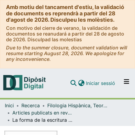
Amb motiu del tancament d'estiu, la validació
de documents es reprendrà a partir del 28
d'agost de 2026. Disculpeu les molèsties.
Con motivo del cierre de verano, la validación de
documentos se reanudará a partir del 28 de agosto
de 2026. Disculpad las molestias
Due to the summer closure, document validation will
resume starting August 28, 2026. We apologize for
any inconvenience.
(current)
Iniciar sessió
Comunitats i col·leccions
Inici
Recerca
Filologia Hispànica, Teoria de la Literatura i Comunicació
Navega per tot el DD
Articles publicats en revistes (Filologia Hispànica, Teoria de la Literatura i Comunicació)
Com publicar
La forma de la escritura en la obra de Samuel Beckett (o ¿qué podemos interpretar?)
Contacte