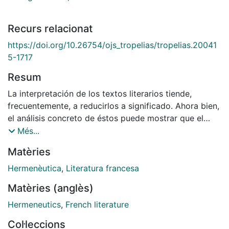
Recurs relacionat
https://doi.org/10.26754/ojs_tropelias/tropelias.20041
5-1717
Resum
La interpretación de los textos literarios tiende,
frecuentemente, a reducirlos a significado. Ahora bien,
el análisis concreto de éstos puede mostrar que el
significado es un estrato derivado (se diría que el más
Més...
frágil y voluble de todos ellos) y que la singularidad
Matèries
del texto poético ha de estribar, no ya en lo que éste
diga, sino en lo que haga.
Hermenèutica
,
Literatura francesa
Tomando la obra de Samuel Beckett, veremos cómo la
Matèries (anglès)
interpretación ha tendido a hacer abstracción de dicha
forma y de sus posibilidades de ejecución, lo que,
Hermeneutics
,
French literature
llegados a un cierto punto, permite preguntamos: ¿y si
Col·leccions
lo cómico o lo patético postulado por diferentes