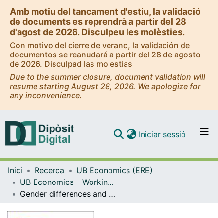
Amb motiu del tancament d'estiu, la validació
de documents es reprendrà a partir del 28
d'agost de 2026. Disculpeu les molèsties.
Con motivo del cierre de verano, la validación de
documentos se reanudará a partir del 28 de agosto
de 2026. Disculpad las molestias
Due to the summer closure, document validation will
resume starting August 28, 2026. We apologize for
any inconvenience.
(current)
Iniciar sessió
Comunitats i col·leccions
Inici
Recerca
UB Economics (ERE)
Navega per tot el DD
UB Economics – Working Papers [ERE]
Com publicar
Gender differences and stereotypes in strategic thinking
Contacte