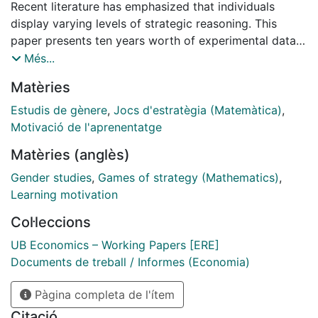
Recent literature has emphasized that individuals
display varying levels of strategic reasoning. This
paper presents ten years worth of experimental data
from two countries exploring the existence and
Més...
endogeneity of gender differences in strategic
Matèries
sophistication. We report results from two
experimental studies employing the beauty contest
Estudis de gènere
,
Jocs d'estratègia (Matemàtica)
,
game, one from the classroom and one from the
Motivació de l'aprenentatge
laboratory.
Matèries (anglès)
Gender studies
,
Games of strategy (Mathematics)
,
Learning motivation
Col·leccions
UB Economics – Working Papers [ERE]
Documents de treball / Informes (Economia)
Pàgina completa de l'ítem
Citació