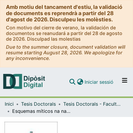
Amb motiu del tancament d'estiu, la validació
de documents es reprendrà a partir del 28
d'agost de 2026. Disculpeu les molèsties.
Con motivo del cierre de verano, la validación de
documentos se reanudará a partir del 28 de agosto
de 2026. Disculpad las molestias
Due to the summer closure, document validation will
resume starting August 28, 2026. We apologize for
any inconvenience.
(current)
Iniciar sessió
Comunitats i col·leccions
Inici
Tesis Doctorals
Tesis Doctorals - Facultat - Filologia
Navega per tot el DD
Esquemas míticos na narrativa curta de X.L. Méndez Ferrín. A impronta de Hermes a través do macrotexto.
Com publicar
Contacte