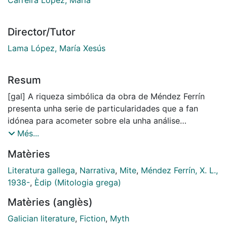
Director/Tutor
Lama López, María Xesús
Resum
[gal] A riqueza simbólica da obra de Méndez Ferrín
presenta unha serie de particularidades que a fan
idónea para acometer sobre ela unha análise
transversal e pluridisciplinar: ao tratarse dun autor
Més...
canónico, a súa produción ten unha gran repercusión
Matèries
na cultura galega, e ademais é un autor que intervén
conscientemente na conformación do sistema literario.
Literatura gallega
,
Narrativa
,
Mite
,
Méndez Ferrín, X. L.,
Adscritos abertamente nunha tradición celta e
1938-
,
Èdip (Mitologia grega)
atlántica, os textos ferrinianos admiten e revelan
Matèries (anglès)
influencias diversas. O resultado é un macrotexto
tecido mediante autorreferencias, cronotopos,
Galician literature
,
Fiction
,
Myth