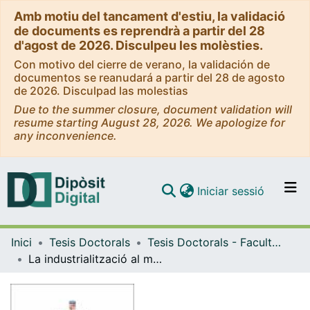
Amb motiu del tancament d'estiu, la validació
de documents es reprendrà a partir del 28
d'agost de 2026. Disculpeu les molèsties.
Con motivo del cierre de verano, la validación de
documentos se reanudará a partir del 28 de agosto
de 2026. Disculpad las molestias
Due to the summer closure, document validation will
resume starting August 28, 2026. We apologize for
any inconvenience.
(current)
Iniciar sessió
Comunitats i col·leccions
Inici
Tesis Doctorals
Tesis Doctorals - Facultat - Geografia i Història
Navega per tot el DD
La industrialització al món rural català: desplegament capitalista, paisatge i casa obrera a la mineria berguedana
Com publicar
Contacte