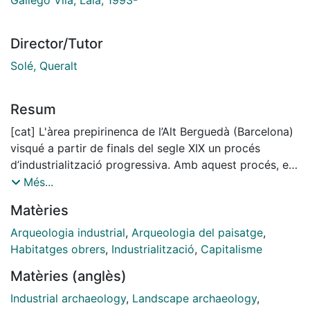
Director/Tutor
Solé, Queralt
Resum
[cat] L'àrea prepirinenca de l’Alt Berguedà (Barcelona)
visqué a partir de finals del segle XIX un procés
d’industrialització progressiva. Amb aquest procés, el
territori es convertí en part de la perifèria energètica i
Més...
productiva de l’entorn industrial de Barcelona,
Matèries
provocant ràpides i profundes transformacions
socials, culturals i econòmiques. La zona es reordenà
Arqueologia industrial
,
Arqueologia del paisatge
,
entorn a la mineria del carbó i els fluxos de població
Habitatges obrers
,
Industrialització
,
Capitalisme
migrants s’allotjaren en antics i nous nuclis
Matèries (anglès)
d’habitatges. La present tesi doctoral pretén analitzar
des d’una perspectiva històrico-arqueològica les
Industrial archaeology
,
Landscape archaeology
,