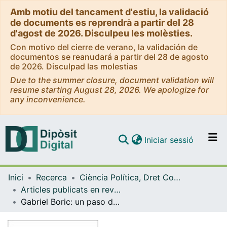
Amb motiu del tancament d'estiu, la validació
de documents es reprendrà a partir del 28
d'agost de 2026. Disculpeu les molèsties.
Con motivo del cierre de verano, la validación de
documentos se reanudará a partir del 28 de agosto
de 2026. Disculpad las molestias
Due to the summer closure, document validation will
resume starting August 28, 2026. We apologize for
any inconvenience.
(current)
Iniciar sessió
Comunitats i col·leccions
Inici
Recerca
Ciència Política, Dret Constitucional i Filosofia del Dret
Navega per tot el DD
Articles publicats en revistes (Ciència Política, Dret Constitucional i Filosofia del Dret)
Com publicar
Gabriel Boric: un paso de esperanza colectiva
Contacte