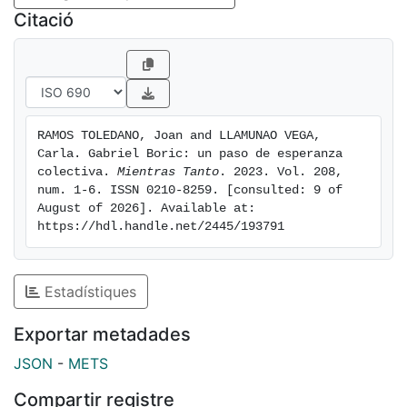
movimientos novedosos en la izquierda, sumado a la
Citació
izquierda más tradicional (algo así como lo que en
España ha resultado ser Unidas Podemos). Una
opción, por tanto, de poner límite por una vez a un
Estado que, como el chileno, ha basado su estabilidad
económica y su crecimiento en una insoportable
RAMOS TOLEDANO, Joan and LLAMUNAO VEGA, 
desigualdad, en una negación de sus pueblos
Carla. Gabriel Boric: un paso de esperanza 
originarios, en una protección a ultranza de la
colectiva. 
Mientras Tanto
. 2023. Vol. 208, 
propiedad y en un racismo y machismo
num. 1-6. ISSN 0210-8259. [consulted: 9 of 
August of 2026]. Available at: 
institucionalizado que, en gran parte, provocaron el
https://hdl.handle.net/2445/193791
estallido social de 2019 (de aquellos polvos, estos
lodos...).
Estadístiques
Exportar metadades
JSON
-
METS
Compartir registre