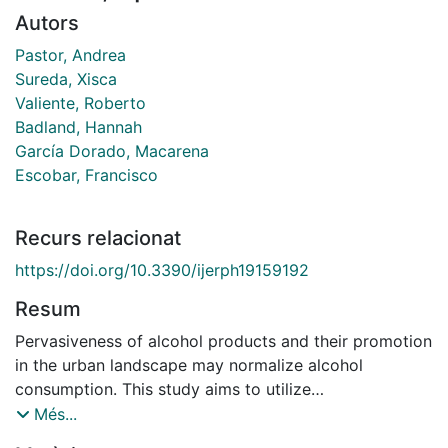
Autors
Pastor, Andrea
Sureda, Xisca
Valiente, Roberto
Badland, Hannah
García Dorado, Macarena
Escobar, Francisco
Recurs relacionat
https://doi.org/10.3390/ijerph19159192
Resum
Pervasiveness of alcohol products and their promotion
in the urban landscape may normalize alcohol
consumption. This study aims to utilize
geovisualization-based methods to assess attitudes
Més...
towards different levels of alcohol exposure in the