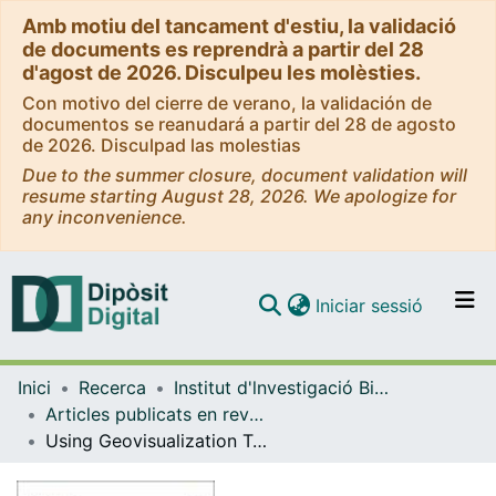
Amb motiu del tancament d'estiu, la validació
de documents es reprendrà a partir del 28
d'agost de 2026. Disculpeu les molèsties.
Con motivo del cierre de verano, la validación de
documentos se reanudará a partir del 28 de agosto
de 2026. Disculpad las molestias
Due to the summer closure, document validation will
resume starting August 28, 2026. We apologize for
any inconvenience.
(current)
Iniciar sessió
Comunitats i col·leccions
Inici
Recerca
Institut d'lnvestigació Biomèdica de Bellvitge (IDIBELL)
Navega per tot el DD
Articles publicats en revistes (Institut d'lnvestigació Biomèdica de Bellvitge (IDIBELL))
Com publicar
Using Geovisualization Tools to Examine Attitudes towards Alcohol Exposure in Urban Environments: A Pilot Study in Madrid, Spain
Contacte