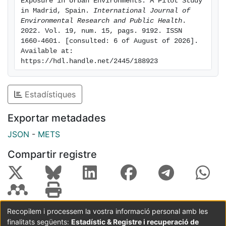
Exposure in Urban Environments: A Pilot Study 
perceptions towards the alcohol environment and may
in Madrid, Spain. 
International Journal of 
Environmental Research and Public Health
. 
offer a way to simulate different scenarios prior to
2022. Vol. 19, num. 15, pags. 9192. ISSN 
development or retrofitting.
1660-4601. [consulted: 6 of August of 2026]. 
Available at: 
https://hdl.handle.net/2445/188923
Estadístiques
Exportar metadades
JSON
-
METS
Compartir registre
Recopilem i processem la vostra informació personal amb les
finalitats següents:
Estadístic & Registre i recuperació de
Coordinació:
CRAI UB
Avís legal
Metadades