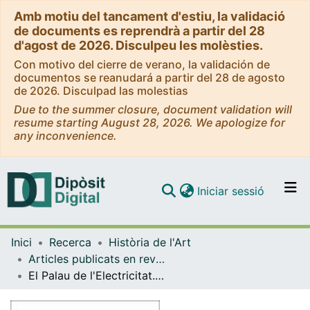
Amb motiu del tancament d'estiu, la validació
de documents es reprendrà a partir del 28
d'agost de 2026. Disculpeu les molèsties.
Con motivo del cierre de verano, la validación de
documentos se reanudará a partir del 28 de agosto
de 2026. Disculpad las molestias
Due to the summer closure, document validation will
resume starting August 28, 2026. We apologize for
any inconvenience.
(current)
Iniciar sessió
Comunitats i col·leccions
Inici
Recerca
Història de l'Art
Navega per tot el DD
Articles publicats en revistes (Història de l'Art)
Com publicar
El Palau de l'Electricitat. Pere Falqués i la construcció de la Central Vilanova de la Catalana de Electricidad
Contacte