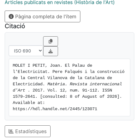
de la nova companyia, entrant en competència amb
Articles publicats en revistes (Història de l'Art)
els majestuosos edificis on s'havien instal·lat les seus
Pàgina completa de l'ítem
corporatives d'altres empreses d'energia com ara la
Compañía de Gas Lebon i la Catalana de Gas.
Citació
MOLET I PETIT, Joan. El Palau de 
l'Electricitat. Pere Falqués i la construcció 
de la Central Vilanova de la Catalana de 
Electricidad. 
Matèria. Revista internacional 
d'Art 
. 2017. Vol. 12, num. 91-112. ISSN 
1579-2641. [consulted: 8 of August of 2026]. 
Available at: 
https://hdl.handle.net/2445/123071
Estadístiques