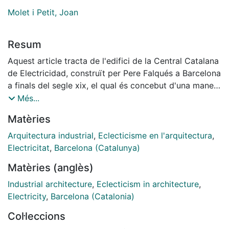
Molet i Petit, Joan
Resum
Aquest article tracta de l'edifici de la Central Catalana
de Electricidad, construït per Pere Falqués a Barcelona
a finals del segle xix, el qual és concebut d'una manera
molt diferent, donant una importància a l'aspecte
Més...
estètic i simbòlic que no trobem en construccions
Matèries
contemporànies similars, com ara la central elèctrica
del Paral·lel de l'empresa rival, la Compañía
Arquitectura industrial
,
Eclecticisme en l'arquitectura
,
Barcelonesa de Electricidad, de línies senzilles. A més
Electricitat
,
Barcelona (Catalunya)
d'analitzar la complexa gènesi constructiva de l'edifici,
Matèries (anglès)
volem destacar que Falqués hi conjuga els valors de
funcionalitat amb la voluntat de crear una arquitectura
Industrial architecture
,
Eclecticism in architecture
,
que «expressi» el que significa l'electricitat com a
Electricity
,
Barcelona (Catalonia)
paradigma de modernitat en el tombant de segle, i
Col·leccions
alhora que satisfaci la necessitat de representativitat