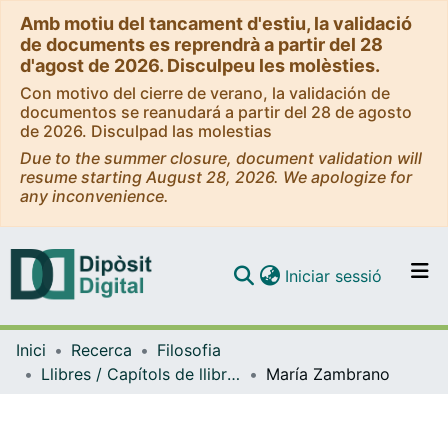
Amb motiu del tancament d'estiu, la validació
de documents es reprendrà a partir del 28
d'agost de 2026. Disculpeu les molèsties.
Con motivo del cierre de verano, la validación de
documentos se reanudará a partir del 28 de agosto
de 2026. Disculpad las molestias
Due to the summer closure, document validation will
resume starting August 28, 2026. We apologize for
any inconvenience.
(current)
Iniciar sessió
Comunitats i col·leccions
Inici
Recerca
Filosofia
Navega per tot el DD
Llibres / Capítols de llibre (Filosofia)
María Zambrano
Com publicar
Contacte