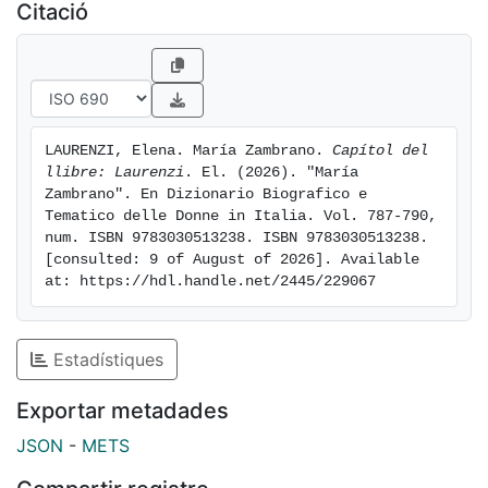
Citació
LAURENZI, Elena. María Zambrano. 
Capítol del 
llibre: Laurenzi
. El. (2026). "María 
Zambrano". En Dizionario Biografico e 
Tematico delle Donne in Italia. Vol. 787-790, 
num. ISBN 9783030513238. ISBN 9783030513238. 
[consulted: 9 of August of 2026]. Available 
at: https://hdl.handle.net/2445/229067
Estadístiques
Exportar metadades
JSON
-
METS