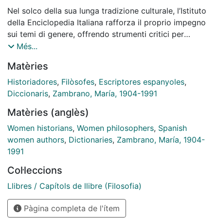
Nel solco della sua lunga tradizione culturale, l’Istituto
della Enciclopedia Italiana rafforza il proprio impegno
sui temi di genere, offrendo strumenti critici per
comprendere le trasformazioni della società, del
Més...
linguaggio e dei saperi. Il Dizionario biografico e
Matèries
tematico delle donne in Italia nasce con l’obiettivo di
restituire visibilità a una trama storica spesso rimasta
Historiadores
,
Filòsofes
,
Escriptores espanyoles
,
ai margini, costruendo percorsi individuali e collettivi
Diccionaris
,
Zambrano, María, 1904-1991
che hanno inciso profondamente sulla vita civile,
Matèries (anglès)
culturale e sociale del Paese. Al centro dell’opera vi è
l’individualità come responsabilità storica: ogni voce
Women historians
,
Women philosophers
,
Spanish
restituisce con rigore e attenzione al contesto
women authors
,
Dictionaries
,
Zambrano, María, 1904-
un’esperienza unica. Diretto da Emma Giammattei, il
1991
Dizionario rinnova l’eredità del Dizionario biografico
Col·leccions
degli Italiani, ampliandone prospettive e strumenti e
consentendo una lettura più complessa e inclusiva
Llibres / Capítols de llibre (Filosofia)
della storia nazionale.
Pàgina completa de l'ítem