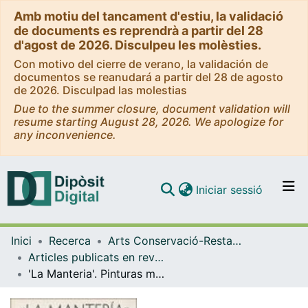
Amb motiu del tancament d'estiu, la validació
de documents es reprendrà a partir del 28
d'agost de 2026. Disculpeu les molèsties.
Con motivo del cierre de verano, la validación de
documentos se reanudará a partir del 28 de agosto
de 2026. Disculpad las molestias
Due to the summer closure, document validation will
resume starting August 28, 2026. We apologize for
any inconvenience.
(current)
Iniciar sessió
Comunitats i col·leccions
Inici
Recerca
Arts Conservació-Restauració
Navega per tot el DD
Articles publicats en revistes (Arts Conservació-Restauració)
Com publicar
'La Manteria'. Pinturas murales de la iglesia de Santo Tomás de Villanueva
Contacte