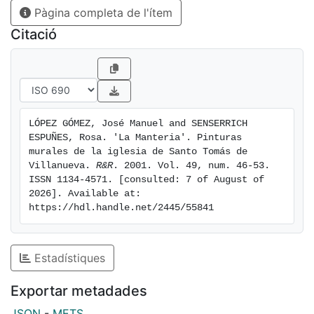
Pàgina completa de l'ítem
debe al pintor de cámara de Carlos II, Claudio Coello,
ayudado por su discípulo Sebastián Muñoz y por una
Citació
serie de pintores locales. Claudio Coello trabajó entre
1683 y 1684, prolongándose las tareas hasta 1686.
LÓPEZ GÓMEZ, José Manuel and SENSERRICH 
ESPUÑES, Rosa. 'La Manteria'. Pinturas 
murales de la iglesia de Santo Tomás de 
Villanueva. 
R&R
. 2001. Vol. 49, num. 46-53. 
ISSN 1134-4571. [consulted: 7 of August of 
2026]. Available at: 
https://hdl.handle.net/2445/55841
Estadístiques
Exportar metadades
JSON
-
METS