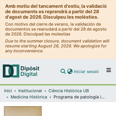
Amb motiu del tancament d'estiu, la validació
de documents es reprendrà a partir del 28
d'agost de 2026. Disculpeu les molèsties.
Con motivo del cierre de verano, la validación de
documentos se reanudará a partir del 28 de agosto
de 2026. Disculpad las molestias
Due to the summer closure, document validation will
resume starting August 28, 2026. We apologize for
any inconvenience.
(current)
Iniciar sessió
Comunitats i col·leccions
Inici
Institucional
Ciència Històrica UB
Navega per tot el DD
Medicina Històrica
Programa de patología interna explicado en la Facultad de Medicina de la Universidad de Barcelona por Bartolomé Robert
Com publicar
Contacte