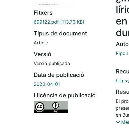
lí
Fitxers
en
699122.pdf
(113.73 KB)
du
Tipus de document
Article
Auto
Ripoll
Versió
Versió publicada
Recu
Data de publicació
https
2020-04-01
Res
Llicència de publicació
El pro
presen
en Bu
catal
Més
repub