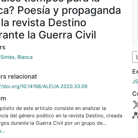
rica? Poesía y propaganda
 la revista Destino
rante la Guerra Civil
rs
 Sintes, Blanca
E
rs relacionat
J
://doi.org/10.14198/ALEUA.2020.33.09
C
um
pósito de este artículo consiste en analizar la
cia del género poético en la revista Destino, creada
rgos durante la Guerra Civil por un grupo de
anes que habían escapado de la Barcelona
...
licana. Muchos de estos textos son inéditos y