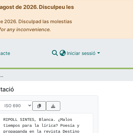
'agost de 2026. Disculpeu les
de 2026. Disculpad las molestias
for any inconvenience.
acte
Iniciar sessió
 para la lírica? Poesía y propaganda en la revista Destino durante la Guerra Civil
tació
RIPOLL SINTES, Blanca. ¿Malos 
tiempos para la lírica? Poesía y 
propaganda en la revista Destino 