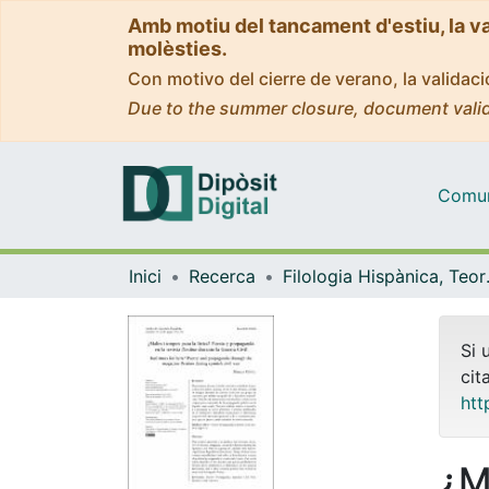
Amb motiu del tancament d'estiu, la v
molèsties.
Con motivo del cierre de verano, la valida
Due to the summer closure, document valid
Comuni
Inici
Recerca
Filologia His
Si 
cit
htt
¿M