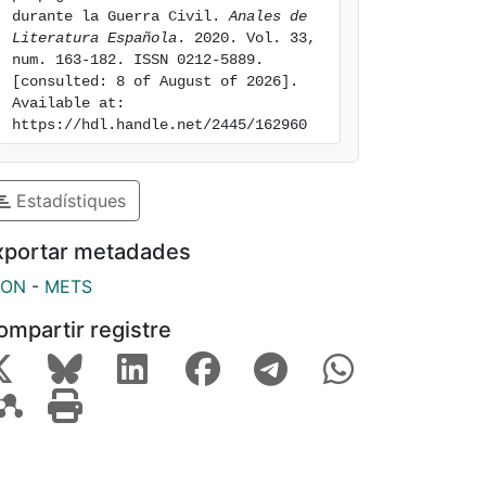
durante la Guerra Civil. 
Anales de 
Literatura Española
. 2020. Vol. 33, 
num. 163-182. ISSN 0212-5889. 
[consulted: 8 of August of 2026]. 
Available at: 
https://hdl.handle.net/2445/162960
Estadístiques
xportar metadades
SON
-
METS
ompartir registre