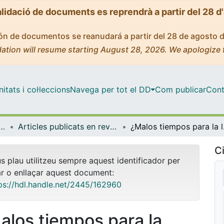
alidació de documents es reprendrà a partir del 28 d
ción de documentos se reanudará a partir del 28 de agosto 
ation will resume starting August 28, 2026. We apologize 
tats i col·leccions
Navega per tot el DD
Com publicar
Cont
pànica, Teoria de la Literatura i Comunicació
Articles publicats en revistes (Filologia Hispànica, Teoria de la Literatura i Comunicació)
¿Malos tiempos
Ci
us plau utilitzeu sempre aquest identificador per
ar o enllaçar aquest document:
ps://hdl.handle.net/2445/162960
alos tiempos para la