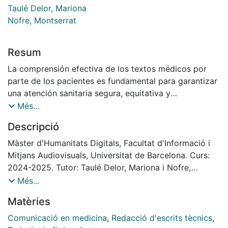
Taulé Delor, Mariona
Nofre, Montserrat
Resum
La comprensión efectiva de los textos médicos por
parte de los pacientes es fundamental para garantizar
una atención sanitaria segura, equitativa y
participativa. Sin embargo, muchos documentos
Més...
clínicos presentan un nivel de complejidad que
Descripció
dificulta su comprensión. Este Trabajo Fin de Máster
aborda esta problemática mediante la aplicación de un
Màster d'Humanitats Digitals, Facultat d'Informació i
proceso de simplificación textual a documentos
Mitjans Audiovisuals, Universitat de Barcelona. Curs:
médicos reales, con el fin de mejorar su legibilidad y
2024-2025. Tutor: Taulé Delor, Mariona i Nofre,
adecuación al público general.
Montserrat.
Més...
Effective comprehension of medical texts by patients
Matèries
is essential for safe, equitable, and participatory
healthcare. However, many clinical documents are
Comunicació en medicina
,
Redacció d'escrits tècnics
,
written in language that exceeds the reading