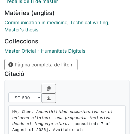
Treballs de fi de màster
capabilities of the general population. This Master's
Matèries (anglès)
Thesis addresses this issue through a process of
textual simplification applied to real medical
Communication in medicine
,
Technical writing
,
documents, aiming to improve their readability and
Master's thesis
patient accessibility.
Col·leccions
Màster Oficial - Humanitats Digitals
Pàgina completa de l'ítem
Citació
MA, Chen. 
Accesibilidad comunicativa en el 
entorno clínico:  una propuesta inclusiva 
desde el lenguaje claro.
 [consulted: 7 of 
August of 2026]. Available at: 