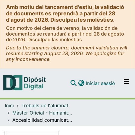
Amb motiu del tancament d'estiu, la validació
de documents es reprendrà a partir del 28
d'agost de 2026. Disculpeu les molèsties.
Con motivo del cierre de verano, la validación de
documentos se reanudará a partir del 28 de agosto
de 2026. Disculpad las molestias
Due to the summer closure, document validation will
resume starting August 28, 2026. We apologize for
any inconvenience.
(current)
Iniciar sessió
Comunitats i col·leccions
Inici
Treballs de l'alumnat
Navega per tot el DD
Màster Oficial - Humanitats Digitals
Com publicar
Accesibilidad comunicativa en el entorno clínico: una propuesta inclusiva desde el lenguaje claro
Contacte