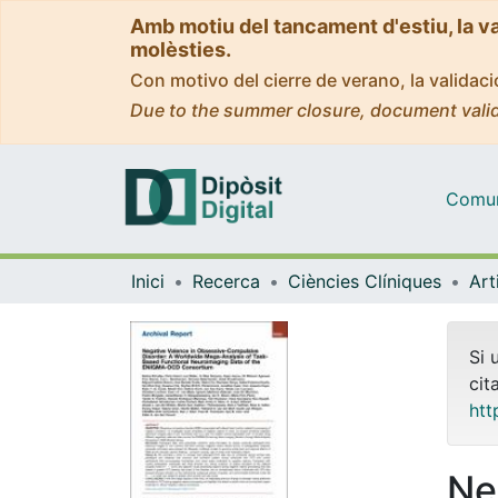
Amb motiu del tancament d'estiu, la v
molèsties.
Con motivo del cierre de verano, la valida
Due to the summer closure, document valid
Comuni
Inici
Recerca
Ciències Clíniques
Si 
cit
htt
Ne