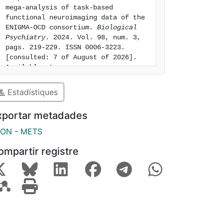
mega-analysis of task-based 
functional neuroimaging data of the 
ENIGMA-OCD consortium. 
Biological 
Psychiatry
. 2024. Vol. 98, num. 3, 
pags. 219-229. ISSN 0006-3223. 
[consulted: 7 of August of 2026]. 
Available at: 
https://hdl.handle.net/2445/222463
Estadístiques
xportar metadades
SON
-
METS
ompartir registre