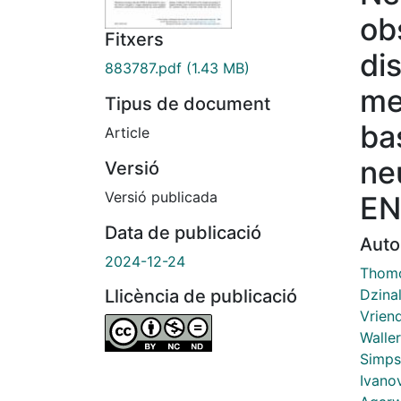
ob
Fitxers
di
883787.pdf
(1.43 MB)
me
Tipus de document
ba
Article
ne
Versió
Versió publicada
EN
Data de publicació
Auto
2024-12-24
Thomo
Dzinal
Llicència de publicació
Vriend
Waller
Simps
Ivanov