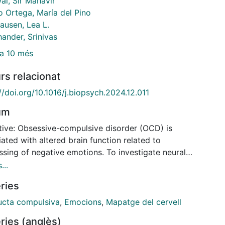
al, Sir Mahavir
o Ortega, María del Pino
ausen, Lea L.
ander, Srinivas
a 10 més
rs relacionat
//doi.org/10.1016/j.biopsych.2024.12.011
um
tive: Obsessive-compulsive disorder (OCD) is
ated with altered brain function related to
ssing of negative emotions. To investigate neural
lates of negative valence in OCD, we pooled
...
ional magnetic resonance imaging data of 633
ries
iduals with OCD and 453 healthy control participants
6 studies using different negatively valenced tasks
cta compulsiva
,
Emocions
,
Mapatge del cervell
s the ENIGMA (Enhancing Neuro Imaging Genetics
ries (anglès)
gh Meta-Analysis) Consortium's OCD Working