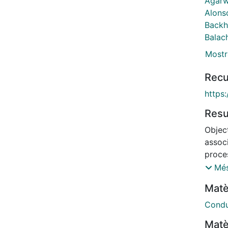
Agarw
Alons
Backh
Balach
Mostr
Recu
https:
Res
Objec
associ
proce
corre
Més
funct
Matè
indiv
from 1
Condu
acros
Matè
throu