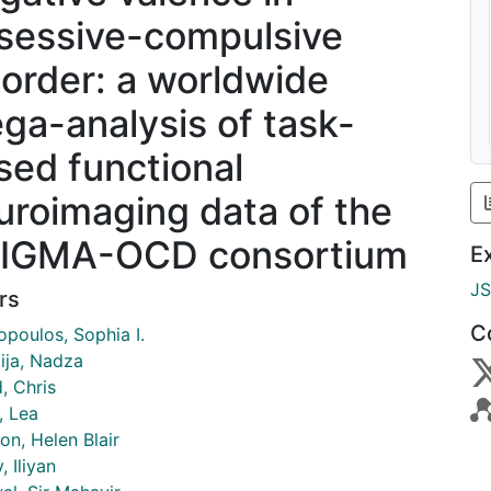
sessive-compulsive
sorder: a worldwide
ga-analysis of task-
sed functional
uroimaging data of the
IGMA-OCD consortium
E
J
rs
C
poulos, Sophia I.
ija, Nadza
, Chris
, Lea
on, Helen Blair
, Iliyan