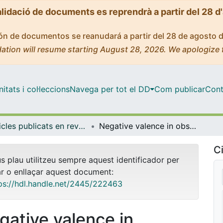
alidació de documents es reprendrà a partir del 28 d
ción de documentos se reanudará a partir del 28 de agosto 
ation will resume starting August 28, 2026. We apologize 
tats i col·leccions
Navega per tot el DD
Com publicar
Cont
Articles publicats en revistes (Ciències Clíniques)
Negative valence in obsessive-compulsive disorder: a worldwide mega-analysis of task-based functional neuroimaging data of the ENIGMA-OCD consortium
Ci
us plau utilitzeu sempre aquest identificador per
ar o enllaçar aquest document:
ps://hdl.handle.net/2445/222463
gative valence in