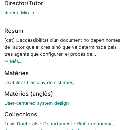
Director/Tutor
Ribera, Mireia
Resum
[cat] L'accessibilitat d’un document no depèn només
de l’autor que el crea sinó que ve determinada pels
tres agents que configuren el procés de
gestació d’aquest document: el format digital utilitzat;
Més...
l’eina d’autoria que permet crear contingut sota les
Matèries
especificacions d’aquest format; i, també, les decisions
de l’autor del document respecte les possibilitats que li
Usabilitat (Disseny de sistemes)
ofereixen el format i l’eina.
Matèries (anglès)
Tanmateix, aquesta tesi amplia la mirada dels estudis
d’accessibilitat existents, principalment centrats en el
User-centered system design
compliment dels requeriments imposats als autors
Col·leccions
responsables de la creació de contingut, i s’analitzen
les especificacions i la interfície de l’eina d’autoria com
Tesis Doctorals - Departament - Biblioteconomia,