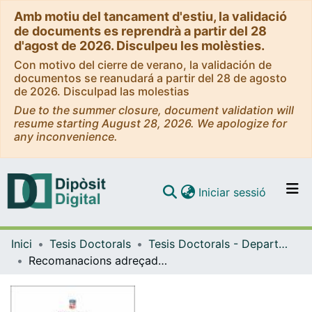
Amb motiu del tancament d'estiu, la validació
de documents es reprendrà a partir del 28
d'agost de 2026. Disculpeu les molèsties.
Con motivo del cierre de verano, la validación de
documentos se reanudará a partir del 28 de agosto
de 2026. Disculpad las molestias
Due to the summer closure, document validation will
resume starting August 28, 2026. We apologize for
any inconvenience.
(current)
Iniciar sessió
Comunitats i col·leccions
Inici
Tesis Doctorals
Tesis Doctorals - Departament - Biblioteconomia, Documentació i Comunicació Audiovisual
Navega per tot el DD
Recomanacions adreçades a les eines d'autoria de documents textuals per a facilitar la creació de documents accessibles
Com publicar
Contacte