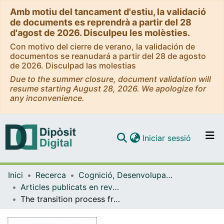
Amb motiu del tancament d'estiu, la validació
de documents es reprendrà a partir del 28
d'agost de 2026. Disculpeu les molèsties.
Con motivo del cierre de verano, la validación de
documentos se reanudará a partir del 28 de agosto
de 2026. Disculpad las molestias
Due to the summer closure, document validation will
resume starting August 28, 2026. We apologize for
any inconvenience.
(current)
Iniciar sessió
Comunitats i col·leccions
Inici
Recerca
Cognició, Desenvolupament i Psicologia de l'Educació
Navega per tot el DD
Articles publicats en revistes (Cognició, Desenvolupament i Psicologia de l'Educació)
Com publicar
The transition process from center-based programmes to family-centered practices in Spain: a multiple case study
Contacte