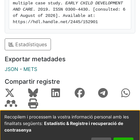
multiple case study. 
EARLY CHILD DEVELOPMENT 
AND CARE
. 2019. ISSN 0300-4430. [consulted: 6 
of August of 2026]. Available at: 
https://hdl.handle.net/2445/152901
Estadístiques
Exportar metadades
JSON
-
METS
Compartir registre
Recopilem i processem la vostra informació personal amb les
finalitats següents:
Estadístic & Registre i recuperació de
Coordinació:
CRAI UB
Avís legal
Metadades
subjectes a:
contrasenya