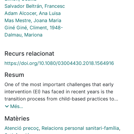
Salvador Beltrán, Francesc
Adam Alcocer, Ana Luisa
Mas Mestre, Joana Maria
Giné Giné, Climent, 1948-
Dalmau, Mariona
Recurs relacionat
https://doi.org/10.1080/03004430.2018.1564916
Resum
One of the most important challenges that early
intervention (EI) has faced in recent years is the
transition process from child-based practices to
familycentered programmes. This study's main
Més...
objectives were: (a) To understand the changes
Matèries
identified by the staff in their professional knowledge
and practices with families during the transition from a
Atenció precoç
,
Relacions personal sanitari-família
,