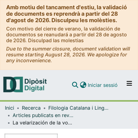
Amb motiu del tancament d'estiu, la validació
de documents es reprendrà a partir del 28
d'agost de 2026. Disculpeu les molèsties.
Con motivo del cierre de verano, la validación de
documentos se reanudará a partir del 28 de agosto
de 2026. Disculpad las molestias
Due to the summer closure, document validation will
resume starting August 28, 2026. We apologize for
any inconvenience.
(current)
Iniciar sessió
Comunitats i col·leccions
Inici
Recerca
Filologia Catalana i Lingüística General
Navega per tot el DD
Articles publicats en revistes (Filologia Catalana i Lingüística General)
Com publicar
La velarización de la vocal neutra del catalán central causada por la proximidad de L
Contacte