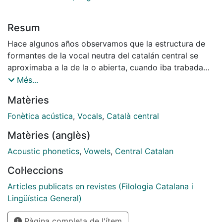
Resum
Hace algunos años observamos que la estructura de
formantes de la vocal neutra del catalán central se
aproximaba a la de la o abierta, cuando iba trabada
por l, e, incluso sin ir trabada, delante o detrás de esta
Més...
consonante. Es sabido que la l catalana es muy velar
Matèries
en posición implosiva, pero también lo es, aunque en
menor grado, en los demás contextos.1 Casi siempre
Fonètica acústica
,
Vocals
,
Català central
el timbre de l es un tanto oscuro comparado con la l
Matèries (anglès)
clara del castellano, por ejemplo. Es evidente que esa
velarización habrá de influir en la pronunciación de la
Acoustic phonetics
,
Vowels
,
Central Catalan
e neutra. D. Recasens lo ha puesto de manifiesto
Col·leccions
recientemente, aunque sin la profundización que
nosotros pretendemos con este trabajo.
Articles publicats en revistes (Filologia Catalana i
Lingüística General)
Pàgina completa de l'ítem