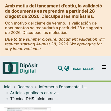
Amb motiu del tancament d'estiu, la validació
de documents es reprendrà a partir del 28
d'agost de 2026. Disculpeu les molèsties.
Con motivo del cierre de verano, la validación de
documentos se reanudará a partir del 28 de agosto
de 2026. Disculpad las molestias
Due to the summer closure, document validation will
resume starting August 28, 2026. We apologize for
any inconvenience.
(current)
Iniciar sessió
Comunitats i col·leccions
Inici
Recerca
Infermeria Fonamental i Clínica
Navega per tot el DD
Articles publicats en revistes (Infermeria Fonamental i Clínica)
Com publicar
Técnica DHS mínimamente invasiva: menor tiempo quirúrgico con similares resultados en el postoperatorio inmediato respecto al DHS convencional. Estudio retrospectivo de cohortes / Minimally invasive dynamic hip screw technique: shorter surgical time with similar post-surgical results compared to conventional DHS technique. A retrospective cohort study
Contacte