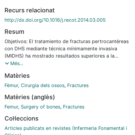
Recurs relacionat
http://dx.doi.org/10.1016/j.recot.2014.03.005
Resum
Objetivos: El tratamiento de fracturas pertrocantéreas
con DHS mediante técnica mínimamente invasiva
(MIDHS) ha mostrado resultados superiores a la
técnica convencional (CDHS) en estudios previos. El
Més...
presente estudio pretende determinar si existen
Matèries
diferencias en requerimientos transfusionales,
morbilidad, estancia hospitalaria y en el coste
Fèmur
,
Cirurgia dels ossos
,
Fractures
asociado, a partir de un análisis retrospectivo de 2
Matèries (anglès)
cohortes. Material y método: Estudio de cohortes en
80 pacientes con fracturas intertrocantéreas de fémur
Femur
,
Surgery of bones
,
Fractures
(31-A1 y 31-A2.1) tratados con implante DHS entre julio
Col·leccions
de 2005 y septiembre de 2007: 40 de ellos con la
técnica convencional y 40 de ellos con técnica MIDHS.
Articles publicats en revistes (Infermeria Fonamental i