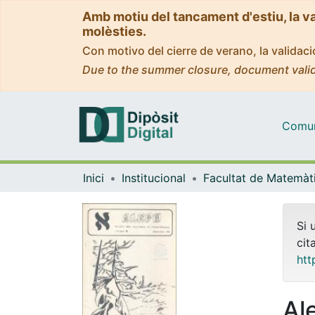
Amb motiu del tancament d'estiu, la v
molèsties.
Con motivo del cierre de verano, la valida
Due to the summer closure, document valid
Comuni
Inici
Institucional
Si 
cit
htt
Al