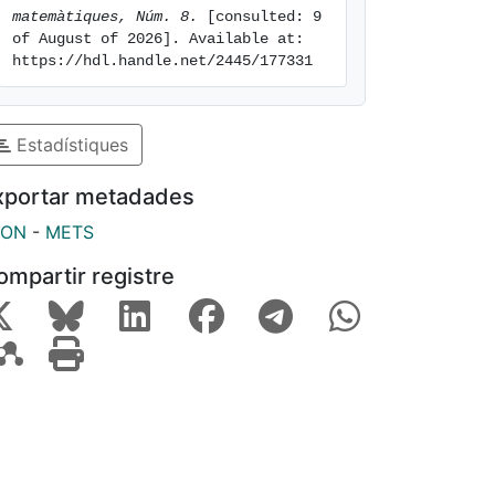
matemàtiques, Núm. 8.
 [consulted: 9 
of August of 2026]. Available at: 
https://hdl.handle.net/2445/177331
Estadístiques
xportar metadades
SON
-
METS
ompartir registre