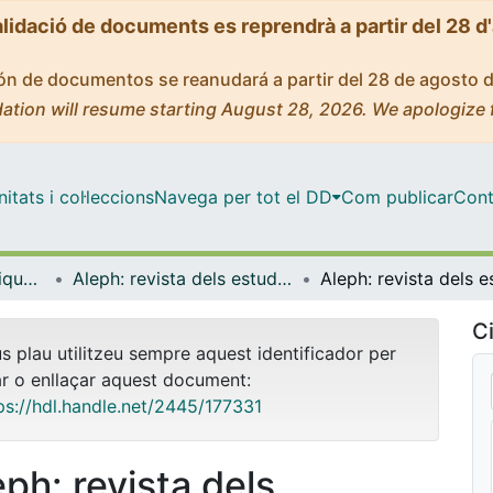
alidació de documents es reprendrà a partir del 28 d
ción de documentos se reanudará a partir del 28 de agosto 
ation will resume starting August 28, 2026. We apologize 
tats i col·leccions
Navega per tot el DD
Com publicar
Cont
Facultat de Matemàtiques i Informàtica
Aleph: revista dels estudiants de matemàtiques
Ci
us plau utilitzeu sempre aquest identificador per
ar o enllaçar aquest document:
ps://hdl.handle.net/2445/177331
eph: revista dels