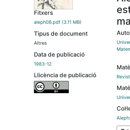
es
Fitxers
ma
aleph08.pdf
(3.11 MB)
Auto
Tipus de document
Unive
Altres
Matem
Data de publicació
1983-12
Matè
Llicència de publicació
Revist
Matè
Unive
Col·
Aleph