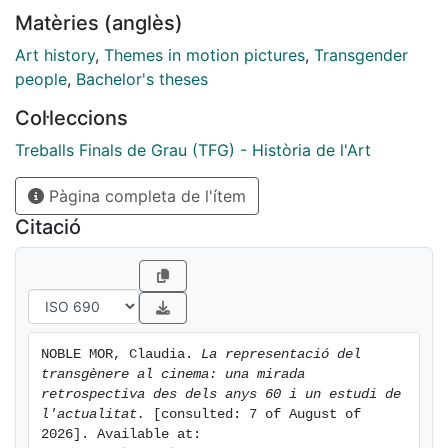
a la dècada del 2010 per a posteriorment posar en
Matèries (anglès)
relleu com ha canviat la percepció de la identitat
transgènere des dels inicis de la seva representació en
Art history
,
Themes in motion pictures
,
Transgender
l’art cinematogràfic fins a l’actualitat; és a dir, com ha
people
,
Bachelor's theses
estat la situació aquests darrers deu anys i quins
Col·leccions
canvis ha comportat. Així mateix, és fonamental que
sigui un estudi que serveixi per donar visibilitat al
Treballs Finals de Grau (TFG) - Història de l'Art
col·lectiu LGBTIQ+, en concret a la representació
Pàgina completa de l'ítem
passada i actual – sovint, més adequada – de les
persones trans.
Citació
NOBLE MOR, Claudia. 
La representació del 
transgènere al cinema: una mirada 
retrospectiva des dels anys 60 i un estudi de 
l'actualitat.
 [consulted: 7 of August of 
2026]. Available at: 