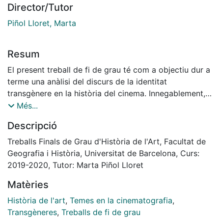
Director/Tutor
Piñol Lloret, Marta
Resum
El present treball de fi de grau té com a objectiu dur a
terme una anàlisi del discurs de la identitat
transgènere en la història del cinema. Innegablement,
la percepció de la identitat trans ha estat i és
Més...
configurada per imatges construïdes culturalment. Per
Descripció
aquest motiu, en la primera part de l’escrit es pretén
contextualitzar la representació de les persones trans
Treballs Finals de Grau d'Història de l'Art, Facultat de
en la contemporaneïtat, moment en què estem vivint
Geografia i Història, Universitat de Barcelona, Curs:
un augment de la seva visibilitat en el cinema, la qual
2019-2020, Tutor: Marta Piñol Lloret
cosa ha aportat actituds i opinions en el públic general
Matèries
i ha contribuït a la discussió pública.
Se li atorgarà el pes al cinema de ficció, atès que a la
Història de l'art
,
Temes en la cinematografia
,
segona part s’analitzaran tres llargmetratges realitzats
Transgèneres
,
Treballs de fi de grau