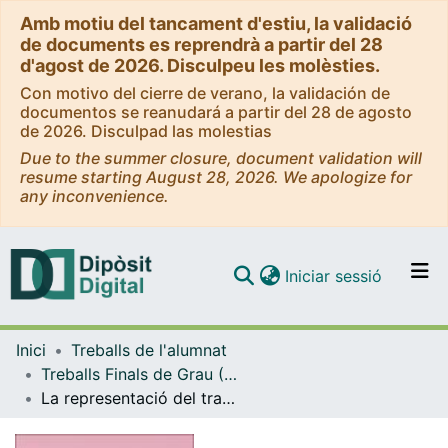
Amb motiu del tancament d'estiu, la validació
de documents es reprendrà a partir del 28
d'agost de 2026. Disculpeu les molèsties.
Con motivo del cierre de verano, la validación de
documentos se reanudará a partir del 28 de agosto
de 2026. Disculpad las molestias
Due to the summer closure, document validation will
resume starting August 28, 2026. We apologize for
any inconvenience.
(current)
Iniciar sessió
Comunitats i col·leccions
Inici
Treballs de l'alumnat
Navega per tot el DD
Treballs Finals de Grau (TFG) - Història de l'Art
Com publicar
La representació del transgènere al cinema: una mirada retrospectiva des dels anys 60 i un estudi de l'actualitat
Contacte