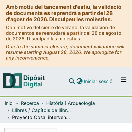
Amb motiu del tancament d'estiu, la validació
de documents es reprendrà a partir del 28
d'agost de 2026. Disculpeu les molèsties.
Con motivo del cierre de verano, la validación de
documentos se reanudará a partir del 28 de agosto
de 2026. Disculpad las molestias
Due to the summer closure, document validation will
resume starting August 28, 2026. We apologize for
any inconvenience.
(current)
Iniciar sessió
Comunitats i col·leccions
Inici
Recerca
Història i Arqueologia
Navega per tot el DD
Llibres / Capítols de llibre (Història i Arqueologia)
Com publicar
Proyecto Cosa: intervenciones arqueológicas de la Universidad de Barcelona en la ciudad romana
Contacte