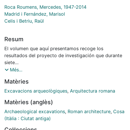
Roca Roumens, Mercedes, 1947-2014
Madrid i Fernández, Marisol
Celis i Betriu, Raül
Resum
El volumen que aquí presentamos recoge los
resultados del proyecto de investigación que durante
siete
campañas (2005-2011) se ha desarrollado en la ciudad
Més...
romana de Cosa (Ansedonia, Italia). El proyecto
Matèries
liderado por la Dra. Mercè Roca Roumens, Catedrática
de Arqueología de la Universitat de Barcelona, ha
Excavacions arqueològiques
,
Arquitectura romana
contado con la colaboración de diversas instituciones
Matèries (anglès)
tanto públicas como académicas y de investigación
que serán señaladas de acuerdo con su participación
Archaeological excavations
,
Roman architecture
,
Cosa
en cada campaña. Por otro lado, el proyecto ha
(Itàlia : Ciutat antiga)
contado con la subvención durante todo su periodo
Col·leccions