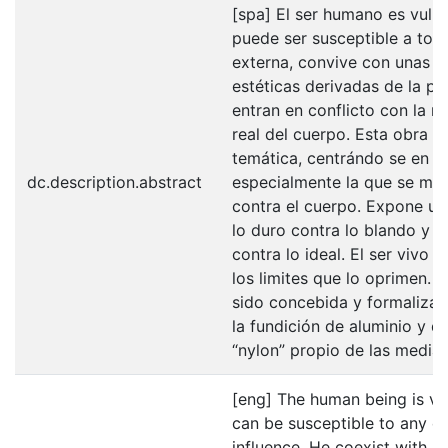
[spa] El ser humano es vulne
puede ser susceptible a toda
externa, convive con unas r
estéticas derivadas de la pu
entran en conflicto con la n
real del cuerpo. Esta obra tr
temática, centrándo se en la
dc.description.abstract
especialmente la que se man
contra el cuerpo. Expone un
lo duro contra lo blando y de
contra lo ideal. El ser vivo q
los limites que lo oprimen. 
sido concebida y formaliza
la fundición de aluminio y de
“nylon” propio de las medias
[eng] The human being is vu
can be susceptible to any ex
influence. He coexist with ae