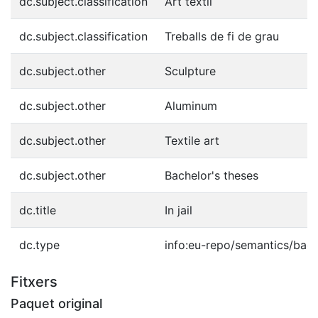
dc.subject.classification
Art tèxtil
dc.subject.classification
Treballs de fi de grau
dc.subject.other
Sculpture
dc.subject.other
Aluminum
dc.subject.other
Textile art
dc.subject.other
Bachelor's theses
dc.title
In jail
dc.type
info:eu-repo/semantics/bach
Fitxers
Paquet original