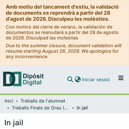
Amb motiu del tancament d'estiu, la validació
de documents es reprendrà a partir del 28
d'agost de 2026. Disculpeu les molèsties.
Con motivo del cierre de verano, la validación de
documentos se reanudará a partir del 28 de agosto
de 2026. Disculpad las molestias
Due to the summer closure, document validation will
resume starting August 28, 2026. We apologize for
any inconvenience.
(current)
Iniciar sessió
Comunitats i col·leccions
Inici
Treballs de l'alumnat
Navega per tot el DD
Treballs Finals de Grau (TFG) - Belles Arts
In jail
Com publicar
In jail
Contacte