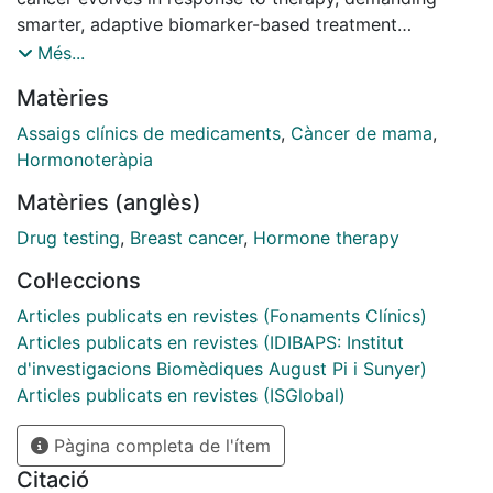
smarter, adaptive biomarker-based treatment
strategies. We review emerging dynamic biomarkers to
Més...
guide therapeutic decision-making, spanning tissue
Matèries
and liquid biopsies, metabolic imaging, and
microbiome profiling, that capture tumor or host-
Assaigs clínics de medicaments
,
Càncer de mama
,
related changes over time. By contrasting Academic
Hormonoteràpia
and Industry approaches, we advocate for a cultural
Matèries (anglès)
shift in clinical trial design and implementation, aiming
to move from reactive to proactive Oncology.
Drug testing
,
Breast cancer
,
Hormone therapy
Col·leccions
Articles publicats en revistes (Fonaments Clínics)
Articles publicats en revistes (IDIBAPS: Institut
d'investigacions Biomèdiques August Pi i Sunyer)
Articles publicats en revistes (ISGlobal)
Pàgina completa de l'ítem
Citació