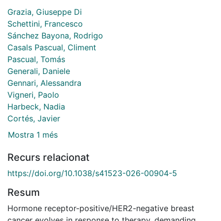
Grazia, Giuseppe Di
Schettini, Francesco
Sánchez Bayona, Rodrigo
Casals Pascual, Climent
Pascual, Tomás
Generali, Daniele
Gennari, Alessandra
Vigneri, Paolo
Harbeck, Nadia
Cortés, Javier
Mostra 1 més
Recurs relacionat
https://doi.org/10.1038/s41523-026-00904-5
Resum
Hormone receptor-positive/HER2-negative breast
cancer evolves in response to therapy, demanding