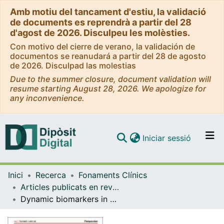
Amb motiu del tancament d'estiu, la validació
de documents es reprendrà a partir del 28
d'agost de 2026. Disculpeu les molèsties.
Con motivo del cierre de verano, la validación de
documentos se reanudará a partir del 28 de agosto
de 2026. Disculpad las molestias
Due to the summer closure, document validation will
resume starting August 28, 2026. We apologize for
any inconvenience.
(current)
Iniciar sessió
Comunitats i col·leccions
Inici
Recerca
Fonaments Clínics
Navega per tot el DD
Articles publicats en revistes (Fonaments Clínics)
Com publicar
Dynamic biomarkers in hormone receptor-positive/HER2-negative breast cancer trials: a new hope for precision oncology
Contacte