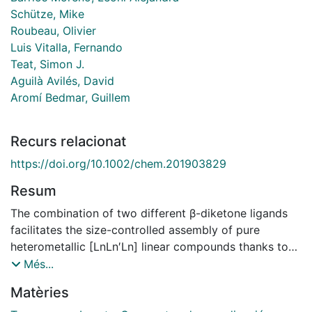
Schütze, Mike
Roubeau, Olivier
Luis Vitalla, Fernando
Teat, Simon J.
Aguilà Avilés, David
Aromí Bedmar, Guillem
Recurs relacionat
https://doi.org/10.1002/chem.201903829
Resum
The combination of two different β-diketone ligands
facilitates the size-controlled assembly of pure
heterometallic [LnLn′Ln] linear compounds thanks to
two different coordination sites present in the
Més...
molecular scaffold. [HoCeHo], [ErCeEr], and [YbCeYb]
Matèries
analogues are presented here and are characterized