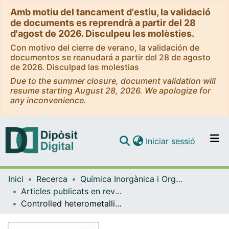
Amb motiu del tancament d'estiu, la validació
de documents es reprendrà a partir del 28
d'agost de 2026. Disculpeu les molèsties.
Con motivo del cierre de verano, la validación de
documentos se reanudará a partir del 28 de agosto
de 2026. Disculpad las molestias
Due to the summer closure, document validation will
resume starting August 28, 2026. We apologize for
any inconvenience.
(current)
Iniciar sessió
Comunitats i col·leccions
Inici
Recerca
Química Inorgànica i Orgànica
Navega per tot el DD
Articles publicats en revistes (Química Inorgànica i Orgànica)
Com publicar
Controlled heterometallic composition in linear trinuclear [LnCeLn] lanthanide molecular assemblies
Contacte