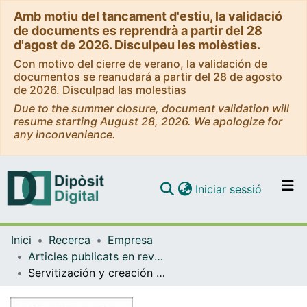
Amb motiu del tancament d'estiu, la validació
de documents es reprendrà a partir del 28
d'agost de 2026. Disculpeu les molèsties.
Con motivo del cierre de verano, la validación de
documentos se reanudará a partir del 28 de agosto
de 2026. Disculpad las molestias
Due to the summer closure, document validation will
resume starting August 28, 2026. We apologize for
any inconvenience.
(current)
Iniciar sessió
Comunitats i col·leccions
Inici
Recerca
Empresa
Navega per tot el DD
Articles publicats en revistes (Empresa)
Com publicar
Servitización y creación de valor: implementación en plataformas de dispositivos móviles
Contacte