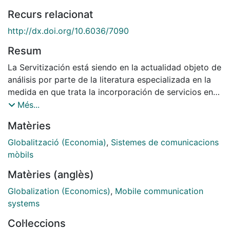
Recurs relacionat
http://dx.doi.org/10.6036/7090
Resum
La Servitización está siendo en la actualidad objeto de
análisis por parte de la literatura especializada en la
medida en que trata la incorporación de servicios en
empresas manufactureras con el fin de crear valor.
Més...
Aunque tradicionalmente las empresas siempre han
Matèries
ofrecido servicios vinculados a sus productos,
especialmente garantías y mantenimiento, las nuevas
Globalització (Economia)
,
Sistemes de comunicacions
tendencias asociadas al proceso de servitización ha
mòbils
dotado a estos servicios de una significación mucho
Matèries (anglès)
mayor como generadores de valor añadido para el
cliente.
Globalization (Economics)
,
Mobile communication
systems
Col·leccions